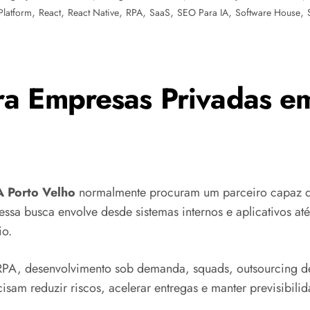
,
,
,
,
,
,
,
Platform
React
React Native
RPA
SaaS
SEO Para IA
Software House
a Empresas Privadas e
 Porto Velho
normalmente procuram um parceiro capaz de
essa busca envolve desde sistemas internos e aplicativos at
io.
PA, desenvolvimento sob demanda, squads, outsourcing de
sam reduzir riscos, acelerar entregas e manter previsibilid