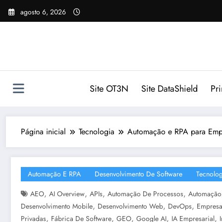
Pular
agosto 6, 2026
para
o
conteúdo
Site OT3N
Site DataShield
Pr
Página inicial
Tecnologia
Automação e RPA para Empr
Automação E RPA
Desenvolvimento De Software
Tecnolog
,
,
,
,
AEO
AI Overview
APIs
Automação De Processos
Automação
,
,
,
Desenvolvimento Mobile
Desenvolvimento Web
DevOps
Empresa
,
,
,
,
,
Privadas
Fábrica De Software
GEO
Google AI
IA Empresarial