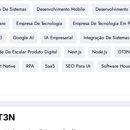
o De Sistemas
Desenvolvimento Mobile
Desenvolvimento
are
Empresa De Tecnologia
Empresa De Tecnologia Em P
O
Google AI
IA Empresarial
Integração De Sistemas
e De Escalar Produto Digital
Next.js
Node.js
OT3N 
t Native
RPA
SaaS
SEO Para IA
Software Hous
T3N