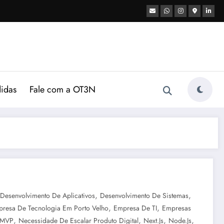
didas
Fale com a OT3N
,
,
Desenvolvimento De Aplicativos
Desenvolvimento De Sistemas
,
,
resa De Tecnologia Em Porto Velho
Empresa De TI
Empresas
,
,
,
,
MVP
Necessidade De Escalar Produto Digital
Next.js
Node.js