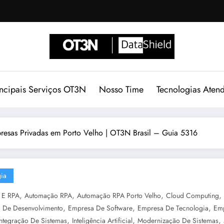
incipais Serviços OT3N
Nosso Time
Tecnologias Aten
esas Privadas em Porto Velho | OT3N Brasil – Guia 5316
ia
,
,
,
,
 E RPA
Automação RPA
Automação RPA Porto Velho
Cloud Computing
,
,
,
 De Desenvolvimento
Empresa De Software
Empresa De Tecnologia
Emp
,
,
,
Integração De Sistemas
Inteligência Artificial
Modernização De Sistemas