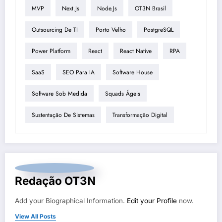
MVP
Next.js
Node.js
OT3N Brasil
Outsourcing De TI
Porto Velho
PostgreSQL
Power Platform
React
React Native
RPA
SaaS
SEO Para IA
Software House
Software Sob Medida
Squads Ágeis
Sustentação De Sistemas
Transformação Digital
Redação OT3N
Add your Biographical Information.
Edit your Profile
now.
View All Posts