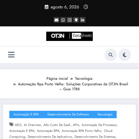
Pular
agosto 6, 2026
para
o
conteúdo
Página inicial
Tecnologia
Automação Rpa Porto Velho: Soluções Corporativas da OT3N Brasil
– Guia 1788
Automação E RPA
Desenvolvimento De Software
Tecnologia
,
,
,
,
,
AEO
AI Overview
Alto Custo De SaaS
APIs
Automação De Processos
,
,
,
Automação E RPA
Automação RPA
Automação RPA Porto Velho
Cloud
,
,
,
Computing
Desenvolvimento De Aplicativos
Desenvolvimento De Sistemas