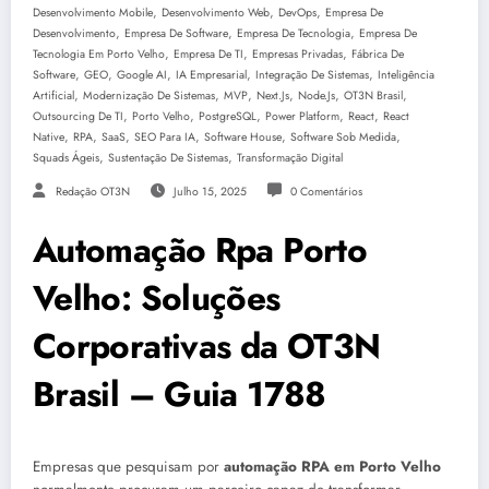
,
,
,
Desenvolvimento Mobile
Desenvolvimento Web
DevOps
Empresa De
,
,
,
Desenvolvimento
Empresa De Software
Empresa De Tecnologia
Empresa De
,
,
,
Tecnologia Em Porto Velho
Empresa De TI
Empresas Privadas
Fábrica De
,
,
,
,
,
Software
GEO
Google AI
IA Empresarial
Integração De Sistemas
Inteligência
,
,
,
,
,
,
Artificial
Modernização De Sistemas
MVP
Next.js
Node.js
OT3N Brasil
,
,
,
,
,
Outsourcing De TI
Porto Velho
PostgreSQL
Power Platform
React
React
,
,
,
,
,
,
Native
RPA
SaaS
SEO Para IA
Software House
Software Sob Medida
,
,
Squads Ágeis
Sustentação De Sistemas
Transformação Digital
Redação OT3N
Julho 15, 2025
0 Comentários
Automação Rpa Porto
Velho: Soluções
Corporativas da OT3N
Brasil – Guia 1788
Empresas que pesquisam por
automação RPA em Porto Velho