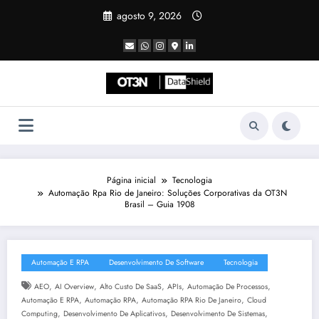
Pular
agosto 9, 2026
para
o
conteúdo
Página inicial
Tecnologia
Automação Rpa Rio de Janeiro: Soluções Corporativas da OT3N
Brasil – Guia 1908
Automação E RPA
Desenvolvimento De Software
Tecnologia
,
,
,
,
,
AEO
AI Overview
Alto Custo De SaaS
APIs
Automação De Processos
,
,
,
Automação E RPA
Automação RPA
Automação RPA Rio De Janeiro
Cloud
,
,
,
Computing
Desenvolvimento De Aplicativos
Desenvolvimento De Sistemas