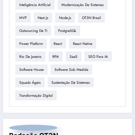
Inteligência Artificial
Modernização De Sistemas
MVP
Next.js
Node.js
OT3N Brasil
Outsourcing De TI
PostgreSQL
Power Platform
React
React Native
Rio De Janeiro
RPA
SaaS
SEO Para IA
Software House
Software Sob Medida
Squads Ágeis
Sustentação De Sistemas
Transformação Digital