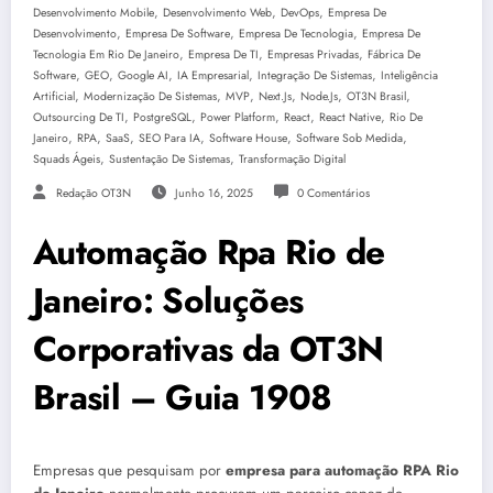
,
,
,
Desenvolvimento Mobile
Desenvolvimento Web
DevOps
Empresa De
,
,
,
Desenvolvimento
Empresa De Software
Empresa De Tecnologia
Empresa De
,
,
,
Tecnologia Em Rio De Janeiro
Empresa De TI
Empresas Privadas
Fábrica De
,
,
,
,
,
Software
GEO
Google AI
IA Empresarial
Integração De Sistemas
Inteligência
,
,
,
,
,
,
Artificial
Modernização De Sistemas
MVP
Next.js
Node.js
OT3N Brasil
,
,
,
,
,
Outsourcing De TI
PostgreSQL
Power Platform
React
React Native
Rio De
,
,
,
,
,
,
Janeiro
RPA
SaaS
SEO Para IA
Software House
Software Sob Medida
,
,
Squads Ágeis
Sustentação De Sistemas
Transformação Digital
Redação OT3N
Junho 16, 2025
0 Comentários
Automação Rpa Rio de
Janeiro: Soluções
Corporativas da OT3N
Brasil – Guia 1908
Empresas que pesquisam por
empresa para automação RPA Rio