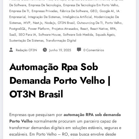
,
,
,
De Software
Empresa De Tecnologia
Empresa De Tecnologia Em Porto Velho
,
,
,
,
,
Empresa De TI
Empresas Privadas
Fábrica De Software
GEO
Google AI
IA
,
,
,
Empresarial
Integração De Sistemas
Inteligência Artificial
Modernização De
,
,
,
,
,
,
,
Sistemas
MVP
Next.js
Node.js
OT3N Brasil
Outsourcing De TI
Porto Velho
,
,
,
,
,
,
PostgreSQL
Power Platform
Projetos Atrasados
React
React Native
RPA
,
,
,
,
,
SaaS
SEO Para IA
Software House
Software Sob Medida
Squads Ágeis
,
Sustentação De Sistemas
Transformação Digital
Redação OT3N
Junho 19, 2025
0 Comentários
Automação Rpa Sob
Demanda Porto Velho |
OT3N Brasil
Empresas que pesquisam por
automação RPA sob demanda
Porto Velho
normalmente procuram um parceiro capaz de
transformar demandas digitais em soluções estáveis, seguras e
escaláveis. Em Porto Velho – RO, essa busca envolve desde