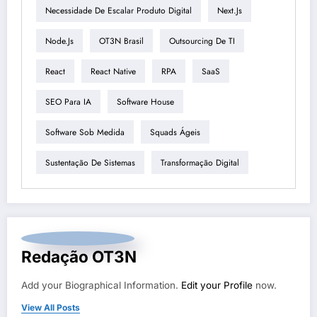
Necessidade De Escalar Produto Digital
Next.js
Node.js
OT3N Brasil
Outsourcing De TI
React
React Native
RPA
SaaS
SEO Para IA
Software House
Software Sob Medida
Squads Ágeis
Sustentação De Sistemas
Transformação Digital
Redação OT3N
Add your Biographical Information.
Edit your Profile
now.
View All Posts