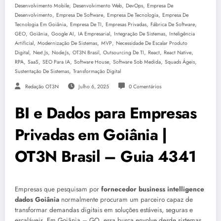
,
,
,
Desenvolvimento Mobile
Desenvolvimento Web
DevOps
Empresa De
,
,
,
Desenvolvimento
Empresa De Software
Empresa De Tecnologia
Empresa De
,
,
,
,
Tecnologia Em Goiânia
Empresa De TI
Empresas Privadas
Fábrica De Software
,
,
,
,
,
GEO
Goiânia
Google AI
IA Empresarial
Integração De Sistemas
Inteligência
,
,
,
Artificial
Modernização De Sistemas
MVP
Necessidade De Escalar Produto
,
,
,
,
,
,
,
Digital
Next.js
Node.js
OT3N Brasil
Outsourcing De TI
React
React Native
,
,
,
,
,
,
RPA
SaaS
SEO Para IA
Software House
Software Sob Medida
Squads Ágeis
,
Sustentação De Sistemas
Transformação Digital
Redação OT3N
Julho 6, 2025
0 Comentários
BI e Dados para Empresas
Privadas em Goiânia |
OT3N Brasil – Guia 4341
Empresas que pesquisam por
fornecedor business intelligence
dados Goiânia
normalmente procuram um parceiro capaz de
transformar demandas digitais em soluções estáveis, seguras e
escaláveis. Em Goiânia – GO, essa busca envolve desde sistemas