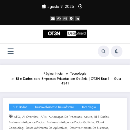
Pular
agosto 9, 2026
para
o
conteúdo
Página inicial
Tecnologia
BI e Dados para Empresas Privadas em Goiânia | OT3N Brasil – Guia
4341
BI E Dados
Desenvolvimento De Software
Tecnologia
,
,
,
,
,
,
AEO
AI Overview
APIs
Automação De Processos
Azure
BI E Dados
,
,
Business Intelligence Dados
Business Intelligence Dados Goiânia
Cloud
,
,
,
Computing
Desenvolvimento De Aplicativos
Desenvolvimento De Sistemas