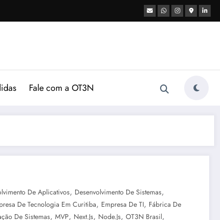
didas
Fale com a OT3N
,
,
lvimento De Aplicativos
Desenvolvimento De Sistemas
,
,
resa De Tecnologia Em Curitiba
Empresa De TI
Fábrica De
,
,
,
,
,
ação De Sistemas
MVP
Next.js
Node.js
OT3N Brasil