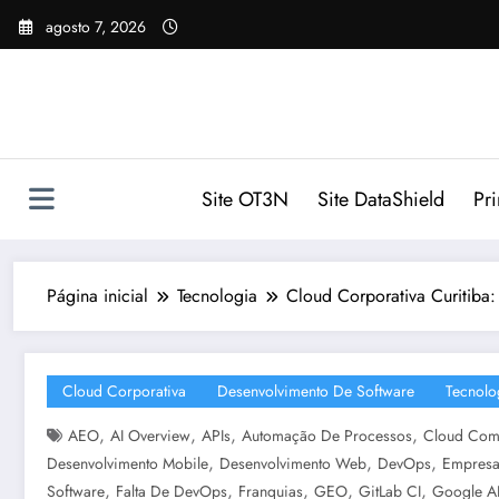
Pular
agosto 7, 2026
para
o
conteúdo
Site OT3N
Site DataShield
Pr
Página inicial
Tecnologia
Cloud Corporativa Curitiba
Cloud Corporativa
Desenvolvimento De Software
Tecnolo
,
,
,
,
AEO
AI Overview
APIs
Automação De Processos
Cloud Com
,
,
,
Desenvolvimento Mobile
Desenvolvimento Web
DevOps
Empresa
,
,
,
,
,
Software
Falta De DevOps
Franquias
GEO
GitLab CI
Google A