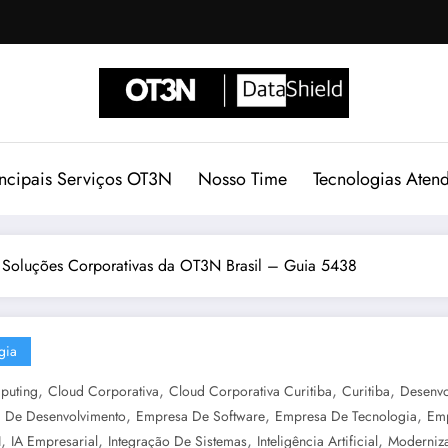
incipais Serviços OT3N
Nosso Time
Tecnologias Aten
: Soluções Corporativas da OT3N Brasil – Guia 5438
gia
,
,
,
,
puting
Cloud Corporativa
Cloud Corporativa Curitiba
Curitiba
Desenvo
,
,
,
 De Desenvolvimento
Empresa De Software
Empresa De Tecnologia
Emp
,
,
,
,
I
IA Empresarial
Integração De Sistemas
Inteligência Artificial
Moderniz