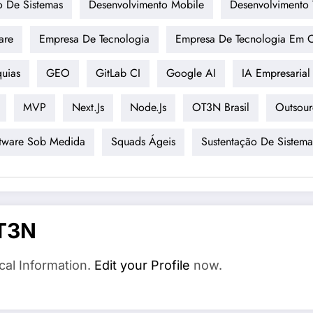
o De Sistemas
Desenvolvimento Mobile
Desenvolvimento
are
Empresa De Tecnologia
Empresa De Tecnologia Em C
quias
GEO
GitLab CI
Google AI
IA Empresarial
MVP
Next.js
Node.js
OT3N Brasil
Outsour
tware Sob Medida
Squads Ágeis
Sustentação De Sistema
T3N
cal Information.
Edit your Profile
now.