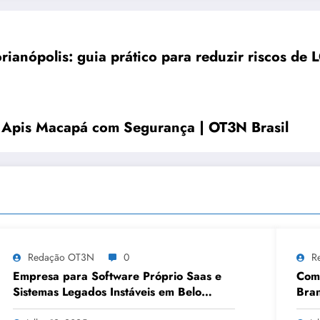
ianópolis: guia prático para reduzir riscos de 
 Apis Macapá com Segurança | OT3N Brasil
Redação OT3N
0
R
Empresa para Software Próprio Saas e
Como
Sistemas Legados Instáveis em Belo
Bran
Horizonte | OT3N Brasil – Guia 3449