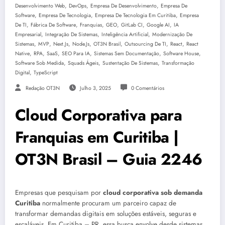
,
,
,
Desenvolvimento Web
DevOps
Empresa De Desenvolvimento
Empresa De
,
,
,
Software
Empresa De Tecnologia
Empresa De Tecnologia Em Curitiba
Empresa
,
,
,
,
,
,
De TI
Fábrica De Software
Franquias
GEO
GitLab CI
Google AI
IA
,
,
,
Empresarial
Integração De Sistemas
Inteligência Artificial
Modernização De
,
,
,
,
,
,
,
Sistemas
MVP
Next.js
Node.js
OT3N Brasil
Outsourcing De TI
React
React
,
,
,
,
,
,
Native
RPA
SaaS
SEO Para IA
Sistemas Sem Documentação
Software House
,
,
,
Software Sob Medida
Squads Ágeis
Sustentação De Sistemas
Transformação
,
Digital
TypeScript
Redação OT3N
Julho 3, 2025
0 Comentários
Cloud Corporativa para
Franquias em Curitiba |
OT3N Brasil – Guia 2246
Empresas que pesquisam por
cloud corporativa sob demanda
Curitiba
normalmente procuram um parceiro capaz de
transformar demandas digitais em soluções estáveis, seguras e
escaláveis. Em Curitiba – PR, essa busca envolve desde sistemas