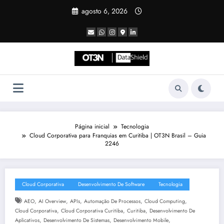
Pular
agosto 6, 2026
para
o
conteúdo
Página inicial
Tecnologia
Cloud Corporativa para Franquias em Curitiba | OT3N Brasil – Guia
2246
Cloud Corporativa
Desenvolvimento De Software
Tecnologia
,
,
,
,
,
AEO
AI Overview
APIs
Automação De Processos
Cloud Computing
,
,
,
Cloud Corporativa
Cloud Corporativa Curitiba
Curitiba
Desenvolvimento De
,
,
,
Aplicativos
Desenvolvimento De Sistemas
Desenvolvimento Mobile