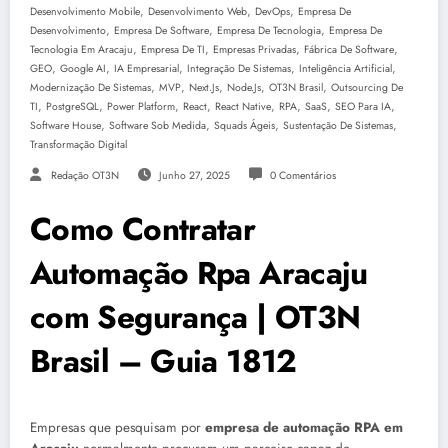
,
,
,
Desenvolvimento Mobile
Desenvolvimento Web
DevOps
Empresa De
,
,
,
Desenvolvimento
Empresa De Software
Empresa De Tecnologia
Empresa De
,
,
,
,
Tecnologia Em Aracaju
Empresa De TI
Empresas Privadas
Fábrica De Software
,
,
,
,
,
GEO
Google AI
IA Empresarial
Integração De Sistemas
Inteligência Artificial
,
,
,
,
,
Modernização De Sistemas
MVP
Next.js
Node.js
OT3N Brasil
Outsourcing De
,
,
,
,
,
,
,
,
TI
PostgreSQL
Power Platform
React
React Native
RPA
SaaS
SEO Para IA
,
,
,
,
Software House
Software Sob Medida
Squads Ágeis
Sustentação De Sistemas
Transformação Digital
Redação OT3N
Junho 27, 2025
0 Comentários
Como Contratar
Automação Rpa Aracaju
com Segurança | OT3N
Brasil – Guia 1812
Empresas que pesquisam por
empresa de automação RPA em