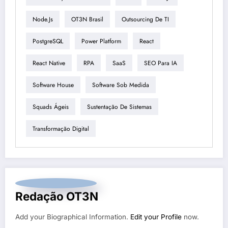
Node.js
OT3N Brasil
Outsourcing De TI
PostgreSQL
Power Platform
React
React Native
RPA
SaaS
SEO Para IA
Software House
Software Sob Medida
Squads Ágeis
Sustentação De Sistemas
Transformação Digital
Redação OT3N
Add your Biographical Information.
Edit your Profile
now.