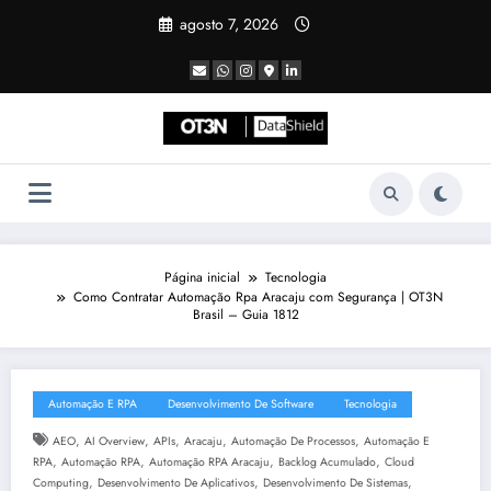
Pular
agosto 7, 2026
para
o
conteúdo
Página inicial
Tecnologia
Como Contratar Automação Rpa Aracaju com Segurança | OT3N
Brasil – Guia 1812
Automação E RPA
Desenvolvimento De Software
Tecnologia
,
,
,
,
,
AEO
AI Overview
APIs
Aracaju
Automação De Processos
Automação E
,
,
,
,
RPA
Automação RPA
Automação RPA Aracaju
Backlog Acumulado
Cloud
,
,
,
Computing
Desenvolvimento De Aplicativos
Desenvolvimento De Sistemas