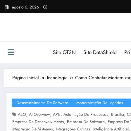
Pular
agosto 6, 2026
para
o
conteúdo
Site OT3N
Site DataShield
Pr
Página inicial
Tecnologia
Como Contratar Modernizaç
Desenvolvimento De Software
Modernização De Legados
,
,
,
,
,
AEO
AI Overview
APIs
Automação De Processos
Brasília
C
,
,
Empresa De Desenvolvimento
Empresa De Software
Empresa De 
,
,
Integração De Sistemas
Integrações Críticas
Inteligência Artificial