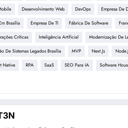
Mobile
Desenvolvimento Web
DevOps
Empresa De D
m Brasília
Empresa De TI
Fábrica De Software
Fran
rações Críticas
Inteligência Artificial
Modernização De L
o De Sistemas Legados Brasília
MVP
Next.js
Node.
t Native
RPA
SaaS
SEO Para IA
Software Hous
T3N