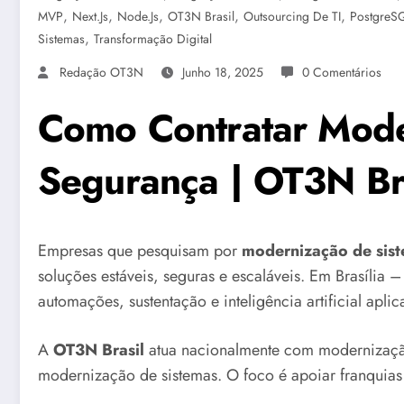
,
,
,
,
,
MVP
Next.js
Node.js
OT3N Brasil
Outsourcing De TI
PostgreS
,
Sistemas
Transformação Digital
Redação OT3N
Junho 18, 2025
0 Comentários
Como Contratar Mode
Segurança | OT3N Br
Empresas que pesquisam por
modernização de sist
soluções estáveis, seguras e escaláveis. Em Brasília –
automações, sustentação e inteligência artificial apli
A
OT3N Brasil
atua nacionalmente com modernização
modernização de sistemas. O foco é apoiar franquias q