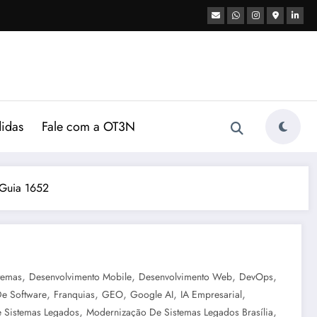
didas
Fale com a OT3N
 Guia 1652
,
,
,
,
temas
Desenvolvimento Mobile
Desenvolvimento Web
DevOps
,
,
,
,
,
De Software
Franquias
GEO
Google AI
IA Empresarial
,
,
 Sistemas Legados
Modernização De Sistemas Legados Brasília