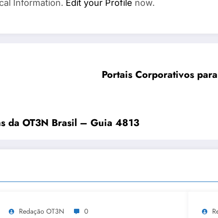
cal Information.
Edit your Profile
now.
Portais Corporativos par
as da OT3N Brasil – Guia 4813
Redação OT3N
0
R