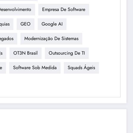
esenvolvimento
Empresa De Software
quias
GEO
Google AI
egados
Modernização De Sistemas
js
OT3N Brasil
Outsourcing De TI
e
Software Sob Medida
Squads Ágeis