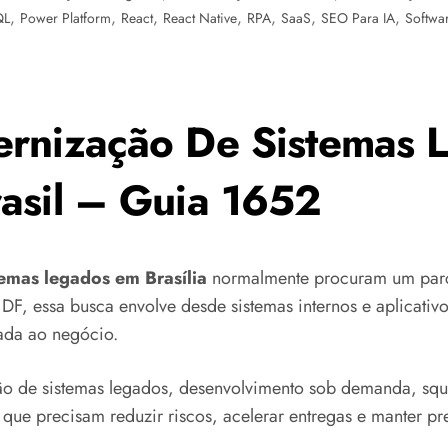
,
,
,
,
,
,
,
QL
Power Platform
React
React Native
RPA
SaaS
SEO Para IA
Softwa
rnização De Sistemas L
asil – Guia 1652
emas legados em Brasília
normalmente procuram um parce
 DF, essa busca envolve desde sistemas internos e aplicativo
cada ao negócio.
 de sistemas legados, desenvolvimento sob demanda, squa
ue precisam reduzir riscos, acelerar entregas e manter pre