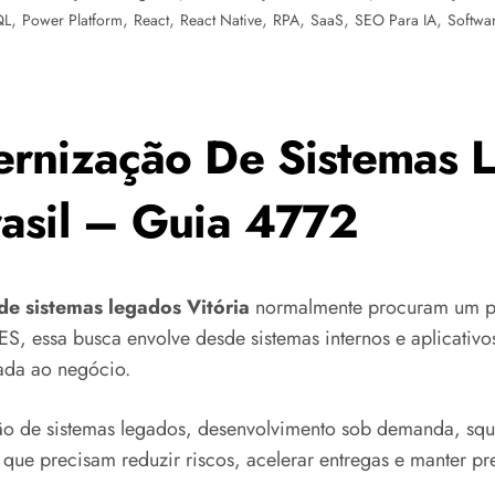
,
,
,
,
,
,
,
QL
Power Platform
React
React Native
RPA
SaaS
SEO Para IA
Softwa
rnização De Sistemas L
asil – Guia 4772
e sistemas legados Vitória
normalmente procuram um pa
ES, essa busca envolve desde sistemas internos e aplicativo
cada ao negócio.
 de sistemas legados, desenvolvimento sob demanda, squa
ue precisam reduzir riscos, acelerar entregas e manter pre