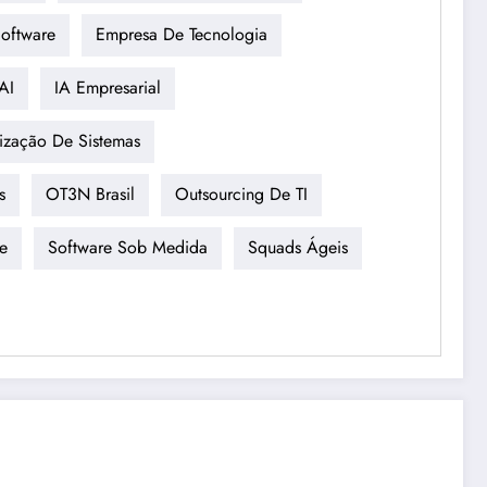
oftware
Empresa De Tecnologia
AI
IA Empresarial
ização De Sistemas
s
OT3N Brasil
Outsourcing De TI
e
Software Sob Medida
Squads Ágeis