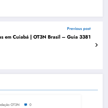
Previous post
as em Cuiabá | OT3N Brasil – Guia 3381
edação OT3N
0