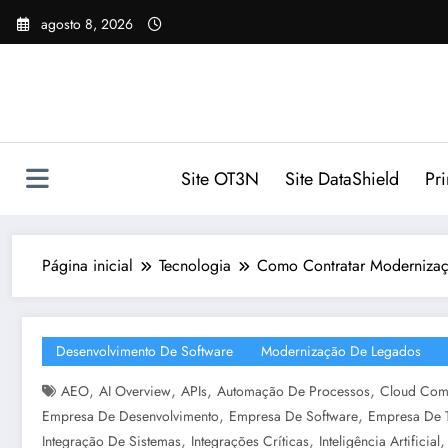
Pular
agosto 8, 2026
para
o
conteúdo
Site OT3N
Site DataShield
Pr
Página inicial
Tecnologia
Como Contratar Modernizaç
Desenvolvimento De Software
Modernização De Legados
,
,
,
,
AEO
AI Overview
APIs
Automação De Processos
Cloud Com
,
,
Empresa De Desenvolvimento
Empresa De Software
Empresa De 
,
,
Integração De Sistemas
Integrações Críticas
Inteligência Artificial