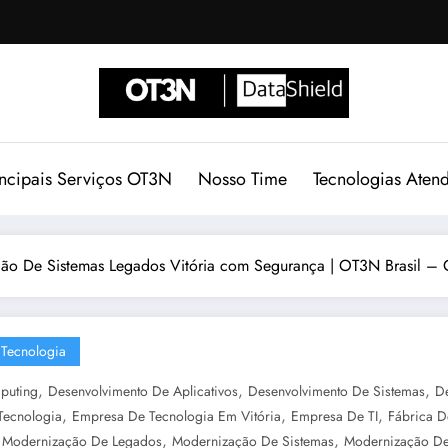
incipais Serviços OT3N
Nosso Time
Tecnologias Aten
ão De Sistemas Legados Vitória com Segurança | OT3N Brasil – 
Tecnologia
,
,
,
puting
Desenvolvimento De Aplicativos
Desenvolvimento De Sistemas
D
,
,
,
Tecnologia
Empresa De Tecnologia Em Vitória
Empresa De TI
Fábrica D
,
,
,
Modernização De Legados
Modernização De Sistemas
Modernização De