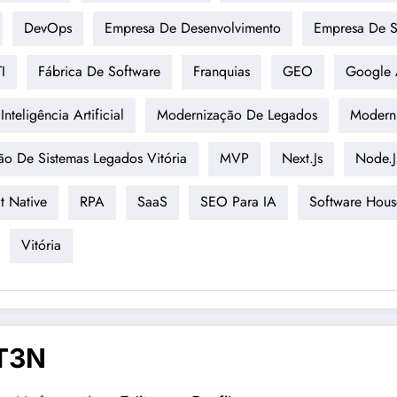
DevOps
Empresa De Desenvolvimento
Empresa De S
I
Fábrica De Software
Franquias
GEO
Google 
Inteligência Artificial
Modernização De Legados
Modern
o De Sistemas Legados Vitória
MVP
Next.js
Node.j
t Native
RPA
SaaS
SEO Para IA
Software Hous
Vitória
T3N