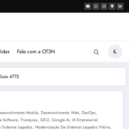
didas
Fale com a OT3N
Guia 4772
,
,
,
esenvolvimento Mobile
Desenvolvimento Web
DevOps
,
,
,
,
,
e Software
Franquias
GEO
Google AI
IA Empresarial
,
,
 Sistemas Legados
Modernização De Sistemas Legados Vitória