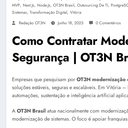
,
,
,
,
,
MVP
Next.js
Node.js
OT3N Brasil
Outsourcing De TI
PostgreS
,
,
Sistemas
Transformação Digital
Vitória
Redação OT3N
Junho 18, 2025
0 Comentários
Como Contratar Mode
Segurança | OT3N Br
Empresas que pesquisam por
OT3N modernização d
soluções estáveis, seguras e escaláveis. Em Vitória – 
automações, sustentação e inteligência artificial apli
A
OT3N Brasil
atua nacionalmente com modernização
modernização de sistemas. O foco é apoiar franquias q