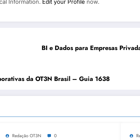
cal Information.
Edit your Profile
now.
BI e Dados para Empresas Privad
porativas da OT3N Brasil – Guia 1638
Redação OT3N
0
R