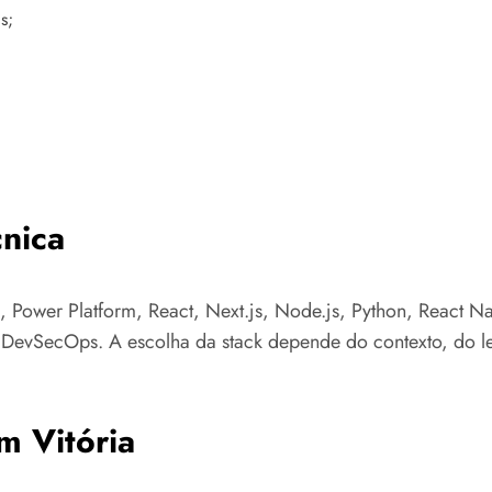
s;
nica
 Power Platform, React, Next.js, Node.js, Python, React N
e DevSecOps. A escolha da stack depende do contexto, do l
m Vitória