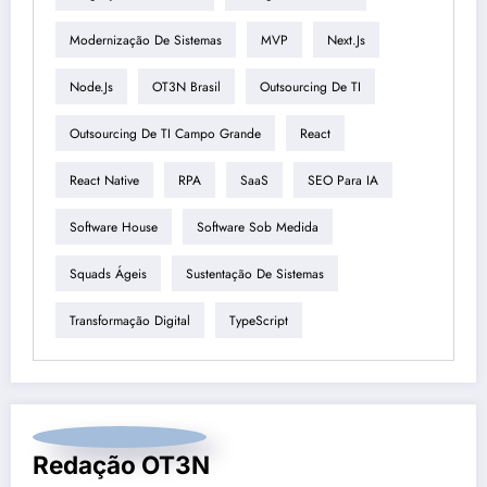
Modernização De Sistemas
MVP
Next.js
Node.js
OT3N Brasil
Outsourcing De TI
Outsourcing De TI Campo Grande
React
React Native
RPA
SaaS
SEO Para IA
Software House
Software Sob Medida
Squads Ágeis
Sustentação De Sistemas
Transformação Digital
TypeScript
Redação OT3N