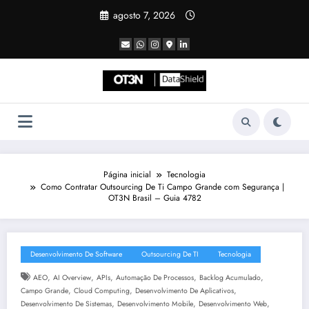
Pular
agosto 7, 2026
para
o
conteúdo
Página inicial
Tecnologia
Como Contratar Outsourcing De Ti Campo Grande com Segurança |
OT3N Brasil – Guia 4782
Desenvolvimento De Software
Outsourcing De TI
Tecnologia
,
,
,
,
,
AEO
AI Overview
APIs
Automação De Processos
Backlog Acumulado
,
,
,
Campo Grande
Cloud Computing
Desenvolvimento De Aplicativos
,
,
,
Desenvolvimento De Sistemas
Desenvolvimento Mobile
Desenvolvimento Web