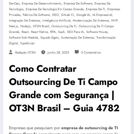
,
,
,
DevOps
Empresa De Desenvolvimento
Empresa De Software
Empresa De
,
,
,
Tecnologia
Empresa De Tecnologia Em Campo Grande
Empresa De TI
Empresas
,
,
,
,
,
,
Privadas
Fábrica De Software
GEO
GitLab CI
Google AI
IA Empresarial
,
,
,
,
Integração De Sistemas
Inteligência Artificial
Modernização De Sistemas
MVP
,
,
,
,
Next.js
Node.js
OT3N Brasil
Outsourcing De TI
Outsourcing De TI Campo
,
,
,
,
,
,
,
Grande
React
React Native
RPA
SaaS
SEO Para IA
Software House
,
,
,
Software Sob Medida
Squads Ágeis
Sustentação De Sistemas
Transformação
,
Digital
TypeScript
Redação OT3N
Junho 28, 2025
0 Comentários
Como Contratar
Outsourcing De Ti Campo
Grande com Segurança |
OT3N Brasil – Guia 4782
Empresas que pesquisam por
empresa de outsourcing de TI