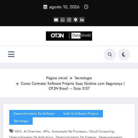
Pular
agosto 10, 2026
para
o
conteúdo
Página inicial
Tecnologia
Como Contratar Software Próprio Saas Goiânia com Segurança |
OT3N Brasil – Guia 3137
Desenvolvimento De Software
SaaS Vs Software Próprio
Tecnologia
,
,
,
,
,
AEO
AI Overview
APIs
Automação De Processos
Cloud Computing
,
,
Desenvolvimento De Aplicativos
Desenvolvimento De Sistemas
Desenvolvimento