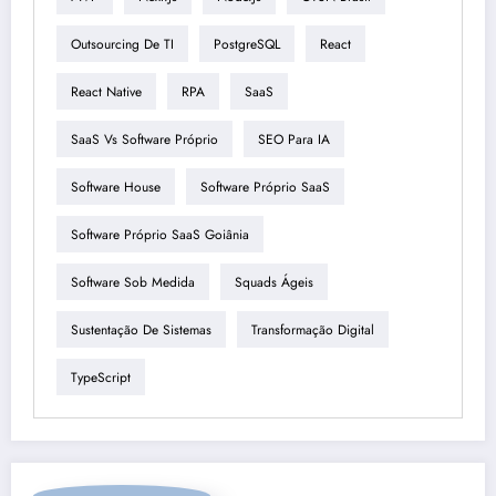
Outsourcing De TI
PostgreSQL
React
React Native
RPA
SaaS
SaaS Vs Software Próprio
SEO Para IA
Software House
Software Próprio SaaS
Software Próprio SaaS Goiânia
Software Sob Medida
Squads Ágeis
Sustentação De Sistemas
Transformação Digital
TypeScript