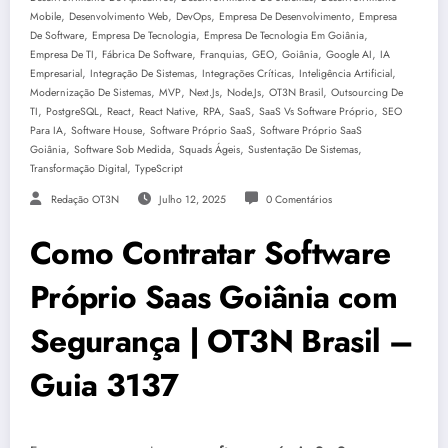
,
,
,
,
Mobile
Desenvolvimento Web
DevOps
Empresa De Desenvolvimento
Empresa
,
,
,
De Software
Empresa De Tecnologia
Empresa De Tecnologia Em Goiânia
,
,
,
,
,
,
Empresa De TI
Fábrica De Software
Franquias
GEO
Goiânia
Google AI
IA
,
,
,
,
Empresarial
Integração De Sistemas
Integrações Críticas
Inteligência Artificial
,
,
,
,
,
Modernização De Sistemas
MVP
Next.js
Node.js
OT3N Brasil
Outsourcing De
,
,
,
,
,
,
,
TI
PostgreSQL
React
React Native
RPA
SaaS
SaaS Vs Software Próprio
SEO
,
,
,
Para IA
Software House
Software Próprio SaaS
Software Próprio SaaS
,
,
,
,
Goiânia
Software Sob Medida
Squads Ágeis
Sustentação De Sistemas
,
Transformação Digital
TypeScript
Redação OT3N
Julho 12, 2025
0 Comentários
Como Contratar Software
Próprio Saas Goiânia com
Segurança | OT3N Brasil –
Guia 3137