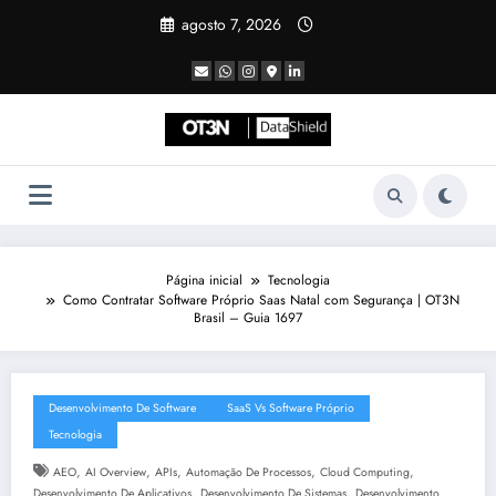
Pular
agosto 7, 2026
para
o
conteúdo
Página inicial
Tecnologia
Como Contratar Software Próprio Saas Natal com Segurança | OT3N
Brasil – Guia 1697
Desenvolvimento De Software
SaaS Vs Software Próprio
Tecnologia
,
,
,
,
,
AEO
AI Overview
APIs
Automação De Processos
Cloud Computing
,
,
Desenvolvimento De Aplicativos
Desenvolvimento De Sistemas
Desenvolvimento