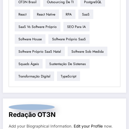
OT3N Brasil
Outsourcing De TI
PostgreSQL
React
React Native
RPA
SaaS
SaaS Vs Software Próprio
SEO Para IA
Software House
Software Próprio SaaS
Software Próprio SaaS Natal
Software Sob Medida
Squads Ágeis
Sustentação De Sistemas
Transformação Digital
TypeScript
Redação OT3N
Add your Biographical Information.
Edit your Profile
now.