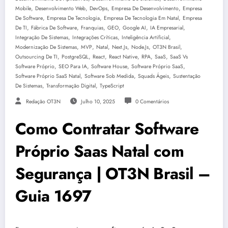
,
,
,
,
Mobile
Desenvolvimento Web
DevOps
Empresa De Desenvolvimento
Empresa
,
,
,
De Software
Empresa De Tecnologia
Empresa De Tecnologia Em Natal
Empresa
,
,
,
,
,
,
De TI
Fábrica De Software
Franquias
GEO
Google AI
IA Empresarial
,
,
,
Integração De Sistemas
Integrações Críticas
Inteligência Artificial
,
,
,
,
,
,
Modernização De Sistemas
MVP
Natal
Next.js
Node.js
OT3N Brasil
,
,
,
,
,
,
Outsourcing De TI
PostgreSQL
React
React Native
RPA
SaaS
SaaS Vs
,
,
,
,
Software Próprio
SEO Para IA
Software House
Software Próprio SaaS
,
,
,
Software Próprio SaaS Natal
Software Sob Medida
Squads Ágeis
Sustentação
,
,
De Sistemas
Transformação Digital
TypeScript
Redação OT3N
Julho 10, 2025
0 Comentários
Como Contratar Software
Próprio Saas Natal com
Segurança | OT3N Brasil –
Guia 1697