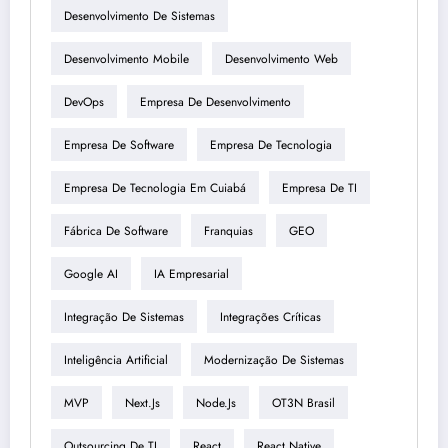
Desenvolvimento De Sistemas
Desenvolvimento Mobile
Desenvolvimento Web
DevOps
Empresa De Desenvolvimento
Empresa De Software
Empresa De Tecnologia
Empresa De Tecnologia Em Cuiabá
Empresa De TI
Fábrica De Software
Franquias
GEO
Google AI
IA Empresarial
Integração De Sistemas
Integrações Críticas
Inteligência Artificial
Modernização De Sistemas
MVP
Next.js
Node.js
OT3N Brasil
Outsourcing De TI
React
React Native