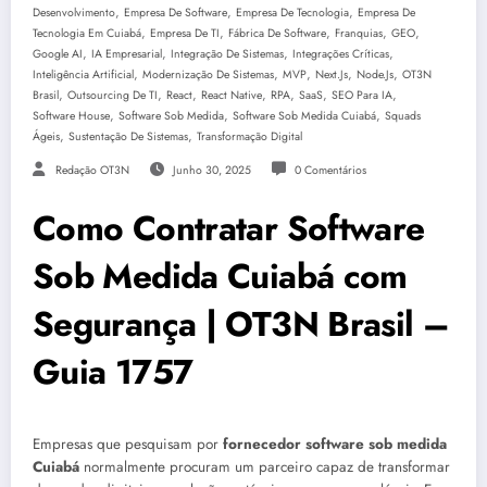
,
,
,
Desenvolvimento
Empresa De Software
Empresa De Tecnologia
Empresa De
,
,
,
,
,
Tecnologia Em Cuiabá
Empresa De TI
Fábrica De Software
Franquias
GEO
,
,
,
,
Google AI
IA Empresarial
Integração De Sistemas
Integrações Críticas
,
,
,
,
,
Inteligência Artificial
Modernização De Sistemas
MVP
Next.js
Node.js
OT3N
,
,
,
,
,
,
,
Brasil
Outsourcing De TI
React
React Native
RPA
SaaS
SEO Para IA
,
,
,
Software House
Software Sob Medida
Software Sob Medida Cuiabá
Squads
,
,
Ágeis
Sustentação De Sistemas
Transformação Digital
Redação OT3N
Junho 30, 2025
0 Comentários
Como Contratar Software
Sob Medida Cuiabá com
Segurança | OT3N Brasil –
Guia 1757
Empresas que pesquisam por
fornecedor software sob medida
Cuiabá
normalmente procuram um parceiro capaz de transformar