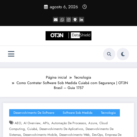
Pular
agosto 6, 2026
para
o
conteúdo
Página inicial
Tecnologia
Como Contratar Software Sob Medida Cuiabá com Segurança | OT3N
Brasil – Guia 1757
Desenvolvimento De Software
Software Sob Medida
Tecnologia
,
,
,
,
,
AEO
AI Overview
APIs
Automação De Processos
Azure
Cloud
,
,
,
Computing
Cuiabá
Desenvolvimento De Aplicativos
Desenvolvimento De
,
,
,
,
Sistemas
Desenvolvimento Mobile
Desenvolvimento Web
DevOps
Empresa De