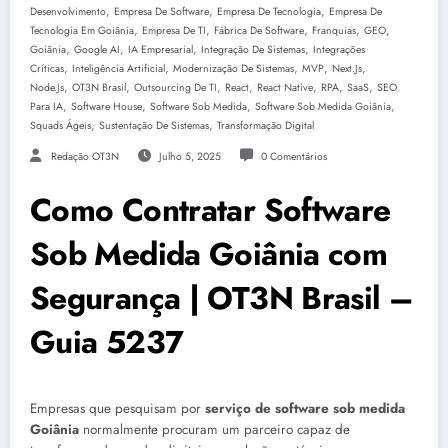
,
,
,
Desenvolvimento
Empresa De Software
Empresa De Tecnologia
Empresa De
,
,
,
,
,
Tecnologia Em Goiânia
Empresa De TI
Fábrica De Software
Franquias
GEO
,
,
,
,
Goiânia
Google AI
IA Empresarial
Integração De Sistemas
Integrações
,
,
,
,
,
Críticas
Inteligência Artificial
Modernização De Sistemas
MVP
Next.js
,
,
,
,
,
,
,
Node.js
OT3N Brasil
Outsourcing De TI
React
React Native
RPA
SaaS
SEO
,
,
,
,
Para IA
Software House
Software Sob Medida
Software Sob Medida Goiânia
,
,
Squads Ágeis
Sustentação De Sistemas
Transformação Digital
Redação OT3N
Julho 5, 2025
0 Comentários
Como Contratar Software
Sob Medida Goiânia com
Segurança | OT3N Brasil –
Guia 5237
Empresas que pesquisam por
serviço de software sob medida
Goiânia
normalmente procuram um parceiro capaz de