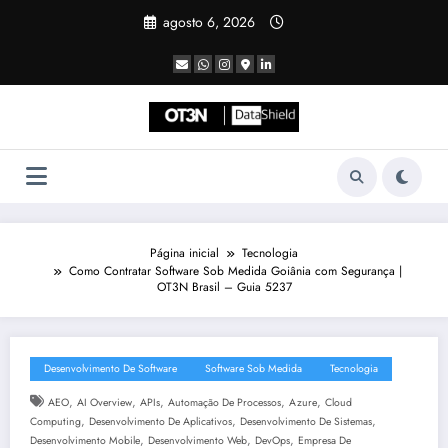
Pular
agosto 6, 2026
para
o
conteúdo
Página inicial
Tecnologia
Como Contratar Software Sob Medida Goiânia com Segurança |
OT3N Brasil – Guia 5237
Desenvolvimento De Software
Software Sob Medida
Tecnologia
,
,
,
,
,
AEO
AI Overview
APIs
Automação De Processos
Azure
Cloud
,
,
,
Computing
Desenvolvimento De Aplicativos
Desenvolvimento De Sistemas
,
,
,
Desenvolvimento Mobile
Desenvolvimento Web
DevOps
Empresa De