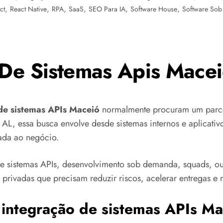
,
,
,
,
,
,
ct
React Native
RPA
SaaS
SEO Para IA
Software House
Software Sob
 De Sistemas Apis Macei
 de sistemas APIs Maceió
normalmente procuram um parcei
AL, essa busca envolve desde sistemas internos e aplicativo
cada ao negócio.
 sistemas APIs, desenvolvimento sob demanda, squads, out
rivadas que precisam reduzir riscos, acelerar entregas e m
 integração de sistemas APIs M