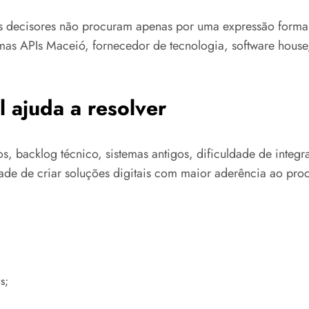
os decisores não procuram apenas por uma expressão form
temas APIs Maceió, fornecedor de tecnologia, software hous
 ajuda a resolver
os, backlog técnico, sistemas antigos, dificuldade de int
ade de criar soluções digitais com maior aderência ao proc
s;