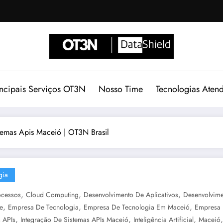
incipais Serviços OT3N
Nosso Time
Tecnologias Aten
temas Apis Maceió | OT3N Brasil
gia
,
,
,
ocessos
Cloud Computing
Desenvolvimento De Aplicativos
Desenvolvime
,
,
,
e
Empresa De Tecnologia
Empresa De Tecnologia Em Maceió
Empresa 
,
,
,
 APIs
Integração De Sistemas APIs Maceió
Inteligência Artificial
Maceió