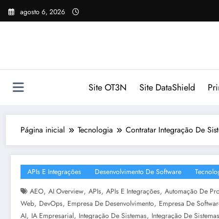
Pular
agosto 6, 2026
para
o
conteúdo
Site OT3N
Site DataShield
Pr
Página inicial
Tecnologia
Contratar Integração De Sis
APIs E Integrações
Desenvolvimento De Software
Tecnolo
,
,
,
,
AEO
AI Overview
APIs
APIs E Integrações
Automação De Pr
,
,
,
Web
DevOps
Empresa De Desenvolvimento
Empresa De Softwar
,
,
,
AI
IA Empresarial
Integração De Sistemas
Integração De Sistemas