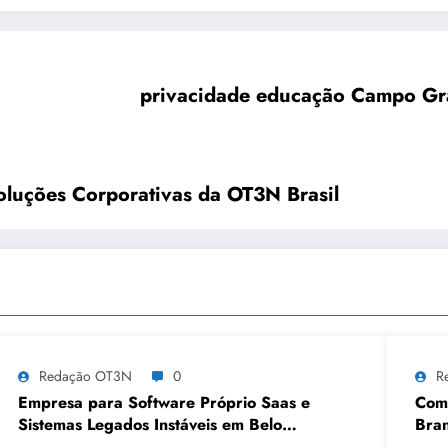
privacidade educação Campo Gran
oluções Corporativas da OT3N Brasil
Redação OT3N
0
R
Empresa para Software Próprio Saas e
Como
Sistemas Legados Instáveis em Belo
Bran
Horizonte | OT3N Brasil – Guia 3449