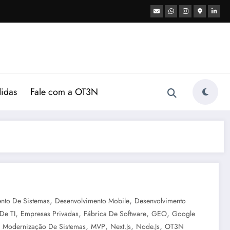
didas
Fale com a OT3N
,
,
nto De Sistemas
Desenvolvimento Mobile
Desenvolvimento
,
,
,
,
De TI
Empresas Privadas
Fábrica De Software
GEO
Google
,
,
,
,
,
Modernização De Sistemas
MVP
Next.js
Node.js
OT3N