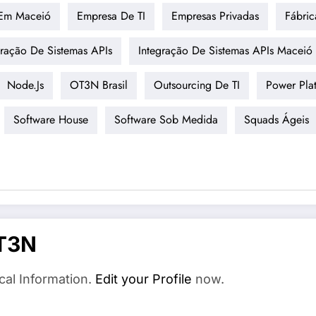
 Em Maceió
Empresa De TI
Empresas Privadas
Fábric
gração De Sistemas APIs
Integração De Sistemas APIs Maceió
Node.js
OT3N Brasil
Outsourcing De TI
Power Pla
Software House
Software Sob Medida
Squads Ágeis
T3N
cal Information.
Edit your Profile
now.