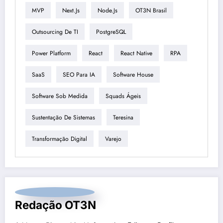
MVP
Next.js
Node.js
OT3N Brasil
Outsourcing De TI
PostgreSQL
Power Platform
React
React Native
RPA
SaaS
SEO Para IA
Software House
Software Sob Medida
Squads Ágeis
Sustentação De Sistemas
Teresina
Transformação Digital
Varejo
Redação OT3N