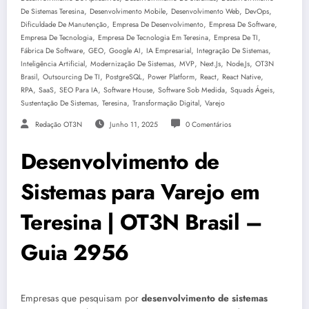
,
,
,
,
De Sistemas Teresina
Desenvolvimento Mobile
Desenvolvimento Web
DevOps
,
,
,
Dificuldade De Manutenção
Empresa De Desenvolvimento
Empresa De Software
,
,
,
Empresa De Tecnologia
Empresa De Tecnologia Em Teresina
Empresa De TI
,
,
,
,
,
Fábrica De Software
GEO
Google AI
IA Empresarial
Integração De Sistemas
,
,
,
,
,
Inteligência Artificial
Modernização De Sistemas
MVP
Next.js
Node.js
OT3N
,
,
,
,
,
,
Brasil
Outsourcing De TI
PostgreSQL
Power Platform
React
React Native
,
,
,
,
,
,
RPA
SaaS
SEO Para IA
Software House
Software Sob Medida
Squads Ágeis
,
,
,
Sustentação De Sistemas
Teresina
Transformação Digital
Varejo
Redação OT3N
Junho 11, 2025
0 Comentários
Desenvolvimento de
Sistemas para Varejo em
Teresina | OT3N Brasil –
Guia 2956
Empresas que pesquisam por
desenvolvimento de sistemas