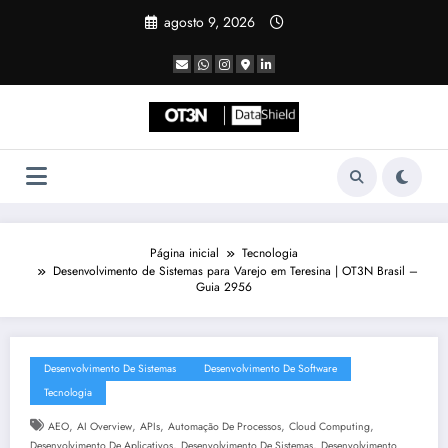
Pular
agosto 9, 2026
para
o
conteúdo
Página inicial
Tecnologia
Desenvolvimento de Sistemas para Varejo em Teresina | OT3N Brasil –
Guia 2956
Desenvolvimento De Sistemas
Desenvolvimento De Software
Tecnologia
,
,
,
,
,
AEO
AI Overview
APIs
Automação De Processos
Cloud Computing
,
,
Desenvolvimento De Aplicativos
Desenvolvimento De Sistemas
Desenvolvimento