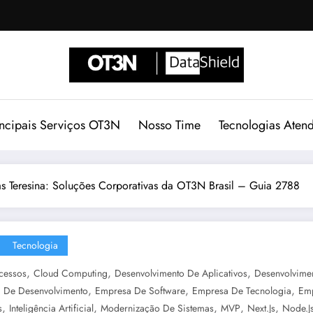
incipais Serviços OT3N
Nosso Time
Tecnologias Aten
s Teresina: Soluções Corporativas da OT3N Brasil – Guia 2788
Tecnologia
,
,
,
cessos
Cloud Computing
Desenvolvimento De Aplicativos
Desenvolvime
,
,
,
 De Desenvolvimento
Empresa De Software
Empresa De Tecnologia
Emp
,
,
,
,
,
s
Inteligência Artificial
Modernização De Sistemas
MVP
Next.js
Node.j