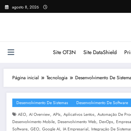
Pular
agosto 8, 2026
para
o
conteúdo
Site OT3N
Site DataShield
Pr
Página inicial
Tecnologia
Desenvolvimento De Sistema
Desenvolvimento De Sistemas
Desenvolvimento De Software
,
,
,
,
AEO
AI Overview
APIs
Aplicativos Lentos
Automação De Pro
,
,
,
Desenvolvimento Mobile
Desenvolvimento Web
DevOps
Empresa
,
,
,
,
Software
GEO
Google AI
IA Empresarial
Integração De Sistema