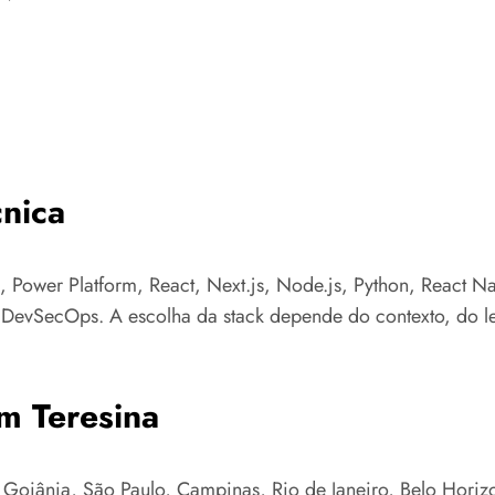
nica
 Power Platform, React, Next.js, Node.js, Python, React N
e DevSecOps. A escolha da stack depende do contexto, do l
m Teresina
Goiânia, São Paulo, Campinas, Rio de Janeiro, Belo Horizont