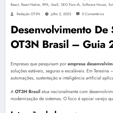
,
,
,
,
,
,
React
React Native
RPA
SaaS
SEO Para IA
Software House
So
Redação OT3N
Julho 2, 2025
0 Comentários
Desenvolvimento De S
OT3N Brasil – Guia 
Empresas que pesquisam por
empresa desenvolvime
soluções estáveis, seguras e escaláveis. Em Teresina –
automações, sustentação e inteligência artificial apli
A
OT3N Brasil
atua nacionalmente com desenvolvime
modernização de sistemas. O foco é apoiar varejo que 