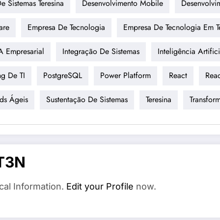
e Sistemas Teresina
Desenvolvimento Mobile
Desenvolvi
are
Empresa De Tecnologia
Empresa De Tecnologia Em T
A Empresarial
Integração De Sistemas
Inteligência Artifici
ng De TI
PostgreSQL
Power Platform
React
Reac
ds Ágeis
Sustentação De Sistemas
Teresina
Transfor
T3N
cal Information.
Edit your Profile
now.