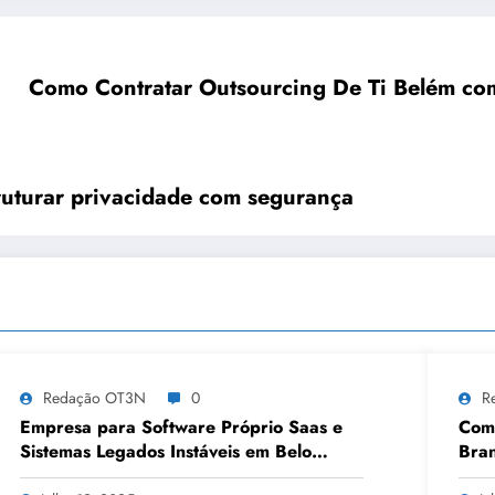
Como Contratar Outsourcing De Ti Belém co
uturar privacidade com segurança
Redação OT3N
0
R
Empresa para Software Próprio Saas e
Como
Sistemas Legados Instáveis em Belo
Bran
Horizonte | OT3N Brasil – Guia 3449