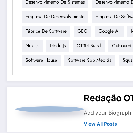
Desenvolvimento De Sistemas
Desenvolvimento D
Empresa De Desenvolvimento
Empresa De Softw
Fábrica De Software
GEO
Google AI
I
Next.js
Node.js
OT3N Brasil
Outsourci
Software House
Software Sob Medida
Squa
Redação O
Add your Biographi
View All Posts