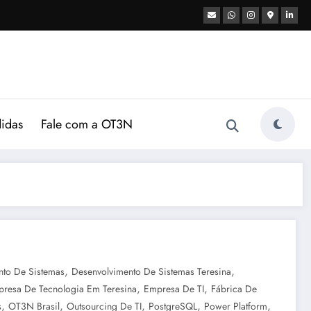
didas
Fale com a OT3N
,
,
nto De Sistemas
Desenvolvimento De Sistemas Teresina
,
,
resa De Tecnologia Em Teresina
Empresa De TI
Fábrica De
,
,
,
,
,
s
OT3N Brasil
Outsourcing De TI
PostgreSQL
Power Platform