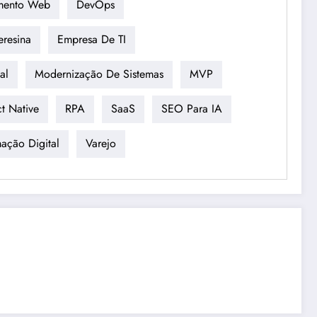
mento Web
DevOps
eresina
Empresa De TI
al
Modernização De Sistemas
MVP
t Native
RPA
SaaS
SEO Para IA
mação Digital
Varejo