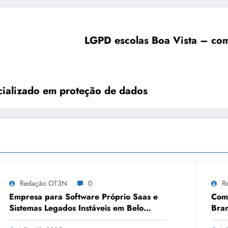
LGPD escolas Boa Vista – com
ecializado em proteção de dados
Redação OT3N
0
R
Empresa para Software Próprio Saas e
Como
Sistemas Legados Instáveis em Belo
Bran
Horizonte | OT3N Brasil – Guia 3449