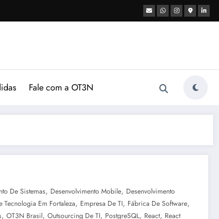
didas
Fale com a OT3N
,
,
nto De Sistemas
Desenvolvimento Mobile
Desenvolvimento
,
,
,
 Tecnologia Em Fortaleza
Empresa De TI
Fábrica De Software
,
,
,
,
,
s
OT3N Brasil
Outsourcing De TI
PostgreSQL
React
React