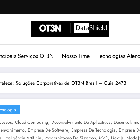
incipais Serviços OT3N
Nosso Time
Tecnologias Aten
taleza: Soluções Corporativas da OT3N Brasil – Guia 2473
cnologia
,
,
,
cessos
Cloud Computing
Desenvolvimento De Aplicativos
Desenvolvime
,
,
,
envolvimento
Empresa De Software
Empresa De Tecnologia
Empresa De
,
,
,
,
,
s
Inteligência Artificial
Modernização De Sistemas
MVP
Next.js
Node.j