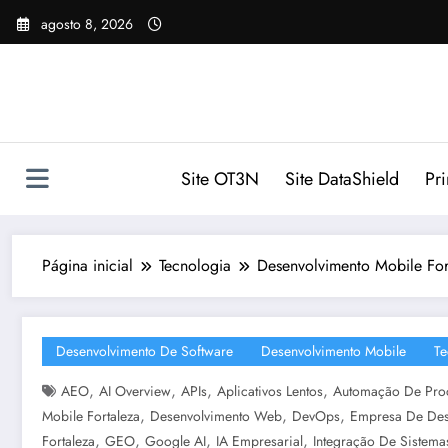
Pular
agosto 8, 2026
para
o
conteúdo
Site OT3N
Site DataShield
Pr
Página inicial
Tecnologia
Desenvolvimento Mobile For
Desenvolvimento De Software
Desenvolvimento Mobile
Te
,
,
,
,
AEO
AI Overview
APIs
Aplicativos Lentos
Automação De Pro
,
,
,
Mobile Fortaleza
Desenvolvimento Web
DevOps
Empresa De Des
,
,
,
,
Fortaleza
GEO
Google AI
IA Empresarial
Integração De Sistema