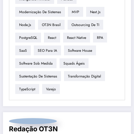
Modernização De Sistemas
MVP
Next.js
Node.js
OT3N Brasil
Outsourcing De TI
PostgreSQL
React
React Native
RPA
SaaS
SEO Para IA
Software House
Software Sob Medida
Squads Ágeis
Sustentação De Sistemas
Transformação Digital
TypeScript
Varejo
Redação OT3N