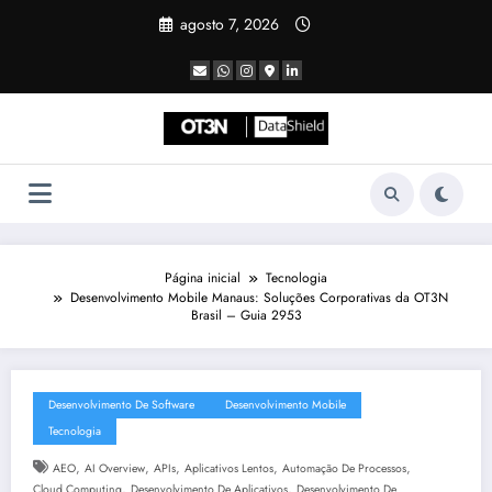
Pular
agosto 7, 2026
para
o
conteúdo
Página inicial
Tecnologia
Desenvolvimento Mobile Manaus: Soluções Corporativas da OT3N
Brasil – Guia 2953
Desenvolvimento De Software
Desenvolvimento Mobile
Tecnologia
,
,
,
,
,
AEO
AI Overview
APIs
Aplicativos Lentos
Automação De Processos
,
,
Cloud Computing
Desenvolvimento De Aplicativos
Desenvolvimento De