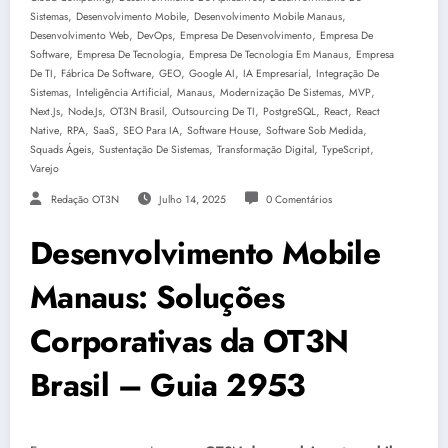
,
,
,
Sistemas
Desenvolvimento Mobile
Desenvolvimento Mobile Manaus
,
,
,
Desenvolvimento Web
DevOps
Empresa De Desenvolvimento
Empresa De
,
,
,
Software
Empresa De Tecnologia
Empresa De Tecnologia Em Manaus
Empresa
,
,
,
,
,
De TI
Fábrica De Software
GEO
Google AI
IA Empresarial
Integração De
,
,
,
,
,
Sistemas
Inteligência Artificial
Manaus
Modernização De Sistemas
MVP
,
,
,
,
,
,
Next.js
Node.js
OT3N Brasil
Outsourcing De TI
PostgreSQL
React
React
,
,
,
,
,
,
Native
RPA
SaaS
SEO Para IA
Software House
Software Sob Medida
,
,
,
,
Squads Ágeis
Sustentação De Sistemas
Transformação Digital
TypeScript
Varejo
Redação OT3N
Julho 14, 2025
0 Comentários
Desenvolvimento Mobile
Manaus: Soluções
Corporativas da OT3N
Brasil – Guia 2953