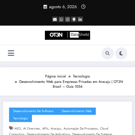
Pular
agosto 6, 2026
para
o
conteúdo
Página inicial
Tecnologia
Desenvolvimento Web para Empresas Privadas em Aracaju | OT3N
Brasil – Guia 1056
Desenvolvimento De Software
Desenvolvimento Web
Tecnologia
,
,
,
,
,
AEO
AI Overview
APIs
Aracaju
Automação De Processos
Cloud
,
,
,
Computing
Desenvolvimento De Aplicativos
Desenvolvimento De Sistemas