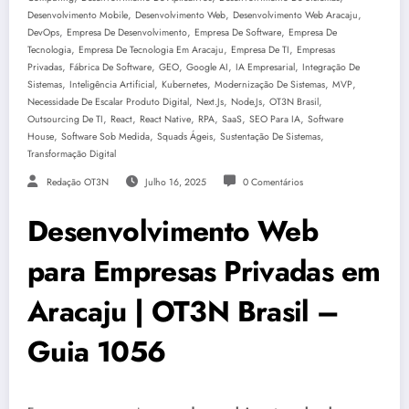
,
,
,
Desenvolvimento Mobile
Desenvolvimento Web
Desenvolvimento Web Aracaju
,
,
,
DevOps
Empresa De Desenvolvimento
Empresa De Software
Empresa De
,
,
,
Tecnologia
Empresa De Tecnologia Em Aracaju
Empresa De TI
Empresas
,
,
,
,
,
Privadas
Fábrica De Software
GEO
Google AI
IA Empresarial
Integração De
,
,
,
,
,
Sistemas
Inteligência Artificial
Kubernetes
Modernização De Sistemas
MVP
,
,
,
,
Necessidade De Escalar Produto Digital
Next.js
Node.js
OT3N Brasil
,
,
,
,
,
,
Outsourcing De TI
React
React Native
RPA
SaaS
SEO Para IA
Software
,
,
,
,
House
Software Sob Medida
Squads Ágeis
Sustentação De Sistemas
Transformação Digital
Redação OT3N
Julho 16, 2025
0 Comentários
Desenvolvimento Web
para Empresas Privadas em
Aracaju | OT3N Brasil –
Guia 1056