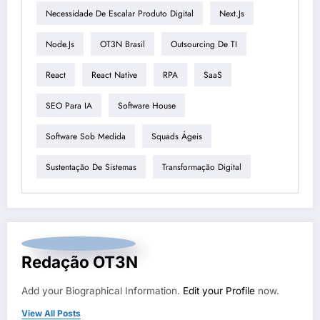
Necessidade De Escalar Produto Digital
Next.js
Node.js
OT3N Brasil
Outsourcing De TI
React
React Native
RPA
SaaS
SEO Para IA
Software House
Software Sob Medida
Squads Ágeis
Sustentação De Sistemas
Transformação Digital
Redação OT3N
Add your Biographical Information.
Edit your Profile
now.
View All Posts