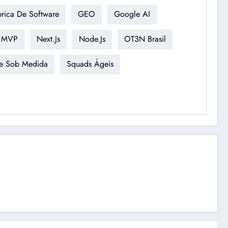
rica De Software
GEO
Google AI
MVP
Next.js
Node.js
OT3N Brasil
re Sob Medida
Squads Ágeis