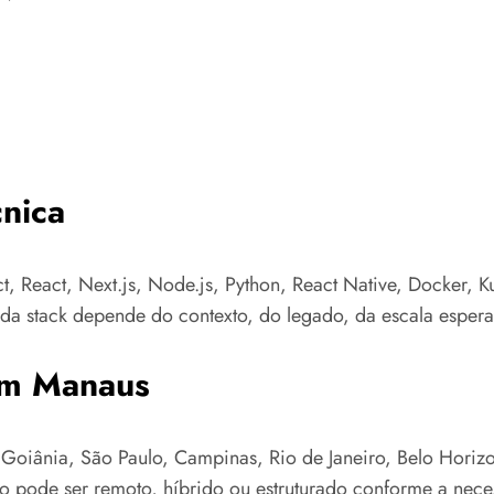
nica
t, React, Next.js, Node.js, Python, React Native, Docker, 
a stack depende do contexto, do legado, da escala esperad
em Manaus
oiânia, São Paulo, Campinas, Rio de Janeiro, Belo Horizont
to pode ser remoto, híbrido ou estruturado conforme a nece