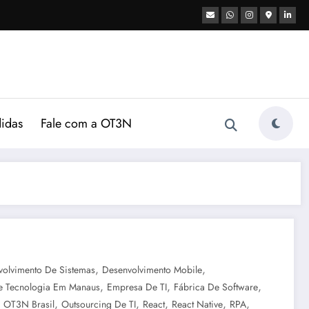
didas
Fale com a OT3N
,
,
volvimento De Sistemas
Desenvolvimento Mobile
,
,
,
e Tecnologia Em Manaus
Empresa De TI
Fábrica De Software
,
,
,
,
,
,
OT3N Brasil
Outsourcing De TI
React
React Native
RPA