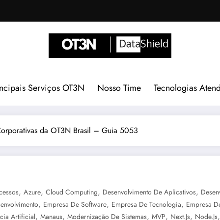
incipais Serviços OT3N
Nosso Time
Tecnologias Aten
orporativas da OT3N Brasil – Guia 5053
,
,
,
,
cessos
Azure
Cloud Computing
Desenvolvimento De Aplicativos
Desen
,
,
,
envolvimento
Empresa De Software
Empresa De Tecnologia
Empresa D
,
,
,
,
,
cia Artificial
Manaus
Modernização De Sistemas
MVP
Next.js
Node.js