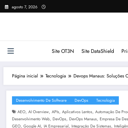
Pular
agosto 7, 2026
para
o
conteúdo
Site OT3N
Site DataShield
Pr
Página inicial
Tecnologia
Devops Manaus: Soluções C
Desenvolvimento De Software
DevOps
Tecnologia
,
,
,
,
AEO
AI Overview
APIs
Aplicativos Lentos
Automação De Pro
,
,
,
Desenvolvimento Web
DevOps
DevOps Manaus
Empresa De Des
,
,
,
,
GEO
Google AI
IA Empresarial
Integração De Sistemas
Inteligên