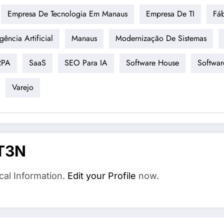
Empresa De Tecnologia Em Manaus
Empresa De TI
Fáb
igência Artificial
Manaus
Modernização De Sistemas
RPA
SaaS
SEO Para IA
Software House
Softwa
Varejo
T3N
cal Information.
Edit your Profile
now.