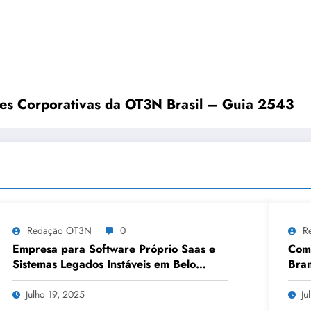
ões Corporativas da OT3N Brasil – Guia 2543
Redação OT3N
0
R
Empresa para Software Próprio Saas e
Como
Sistemas Legados Instáveis em Belo
Bran
Horizonte | OT3N Brasil – Guia 3449
Julho 19, 2025
Ju