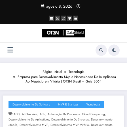
Pular
agosto 8, 2026
para
o
conteúdo
Página inicial
Tecnologia
Empresa para Desenvolvimento Mvp e Necessidade De Ia Aplicada
Ao Negócio em Vitória | OT3N Brasil – Guia 3064
Desenvolvimento De Software
MVP E Startups
Tecnologia
,
,
,
,
,
AEO
AI Overview
APIs
Automação De Processos
Cloud Computing
,
,
Desenvolvimento De Aplicativos
Desenvolvimento De Sistemas
Desenvolvimento
,
,
,
Mobile
Desenvolvimento MVP
Desenvolvimento MVP Vitória
Desenvolvimento