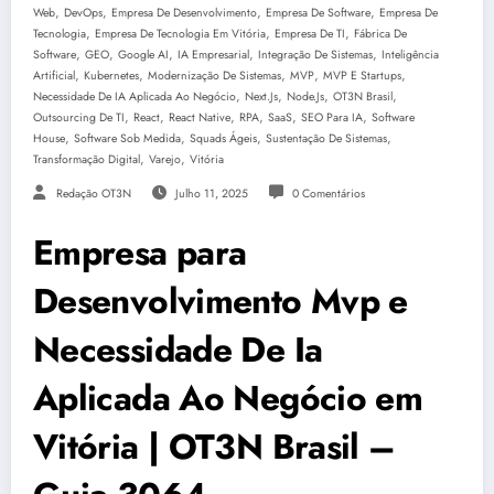
,
,
,
,
Web
DevOps
Empresa De Desenvolvimento
Empresa De Software
Empresa De
,
,
,
Tecnologia
Empresa De Tecnologia Em Vitória
Empresa De TI
Fábrica De
,
,
,
,
,
Software
GEO
Google AI
IA Empresarial
Integração De Sistemas
Inteligência
,
,
,
,
,
Artificial
Kubernetes
Modernização De Sistemas
MVP
MVP E Startups
,
,
,
,
Necessidade De IA Aplicada Ao Negócio
Next.js
Node.js
OT3N Brasil
,
,
,
,
,
,
Outsourcing De TI
React
React Native
RPA
SaaS
SEO Para IA
Software
,
,
,
,
House
Software Sob Medida
Squads Ágeis
Sustentação De Sistemas
,
,
Transformação Digital
Varejo
Vitória
Redação OT3N
Julho 11, 2025
0 Comentários
Empresa para
Desenvolvimento Mvp e
Necessidade De Ia
Aplicada Ao Negócio em
Vitória | OT3N Brasil –