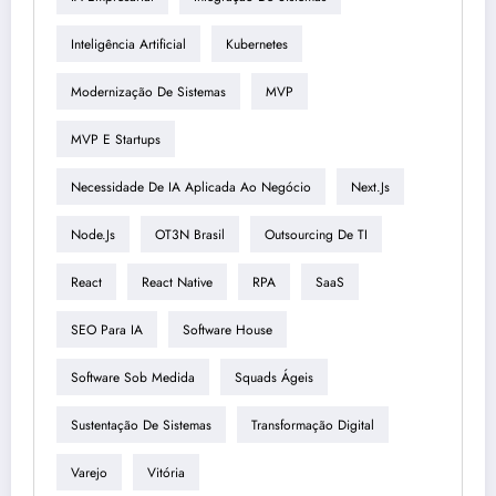
Inteligência Artificial
Kubernetes
Modernização De Sistemas
MVP
MVP E Startups
Necessidade De IA Aplicada Ao Negócio
Next.js
Node.js
OT3N Brasil
Outsourcing De TI
React
React Native
RPA
SaaS
SEO Para IA
Software House
Software Sob Medida
Squads Ágeis
Sustentação De Sistemas
Transformação Digital
Varejo
Vitória