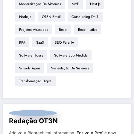
Modernização De Sistemas
MVP
Next.js
Node.js
OT3N Brasil
Outsourcing De TI
Projetos Atrasados
React
React Native
RPA
SaaS
SEO Para IA
Software House
Software Sob Medida
Squads Ágeis
Sustentação De Sistemas
Transformação Digital
Redação OT3N
Add your Biographical Information.
Edit your Profile
now.