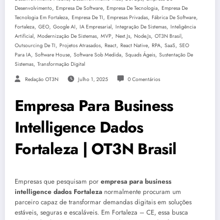
,
,
,
Desenvolvimento
Empresa De Software
Empresa De Tecnologia
Empresa De
,
,
,
,
Tecnologia Em Fortaleza
Empresa De TI
Empresas Privadas
Fábrica De Software
,
,
,
,
,
Fortaleza
GEO
Google AI
IA Empresarial
Integração De Sistemas
Inteligência
,
,
,
,
,
,
Artificial
Modernização De Sistemas
MVP
Next.js
Node.js
OT3N Brasil
,
,
,
,
,
,
Outsourcing De TI
Projetos Atrasados
React
React Native
RPA
SaaS
SEO
,
,
,
,
Para IA
Software House
Software Sob Medida
Squads Ágeis
Sustentação De
,
Sistemas
Transformação Digital
Redação OT3N
Julho 1, 2025
0 Comentários
Empresa Para Business
Intelligence Dados
Fortaleza | OT3N Brasil
Empresas que pesquisam por
empresa para business
intelligence dados Fortaleza
normalmente procuram um
parceiro capaz de transformar demandas digitais em soluções
estáveis, seguras e escaláveis. Em Fortaleza – CE, essa busca