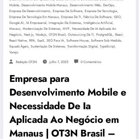
,
,
,
,
Mobile
Desenvolvimento Mobile Manaus
Desenvolvimento Web
DevOps
,
,
,
Empresa De Desenvolvimento
Empresa De Software
Empresa De Tecnologia
,
,
,
,
Empresa De Tecnologia Em Manaus
Empresa De TI
Fábrica De Software
GEO
,
,
,
,
Google AI
IA Empresarial
Integração De Sistemas
Inteligência Artificial
,
,
,
Manaus
Modernização De Sistemas
MVP
Necessidade De IA Aplicada Ao
,
,
,
,
,
,
,
Negócio
Next.js
Node.js
OT3N Brasil
Outsourcing De TI
PostgreSQL
React
,
,
,
,
,
,
React Native
RPA
SaaS
SEO Para IA
Software House
Software Sob Medida
,
,
,
,
Squads Ágeis
Sustentação De Sistemas
Transformação Digital
TypeScript
Varejo
Redação OT3N
Julho 7, 2025
0 Comentários
Empresa para
Desenvolvimento Mobile e
Necessidade De Ia
Aplicada Ao Negócio em
Manaus | OT3N Brasil –