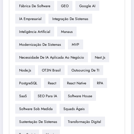
Fábrica De Software
GEO
Google AI
IA Empresarial
Integração De Sistemas
Inteligência Artificial
Manaus
Modernização De Sistemas
MVP
Necessidade De IA Aplicada Ao Negócio
Next.js
Node.js
OT3N Brasil
Outsourcing De TI
PostgreSQL
React
React Native
RPA
SaaS
SEO Para IA
Software House
Software Sob Medida
Squads Ágeis
Sustentação De Sistemas
Transformação Digital