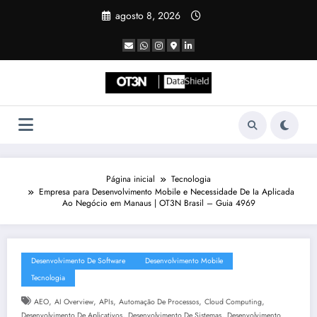
Pular
agosto 8, 2026
para
o
conteúdo
Página inicial
Tecnologia
Empresa para Desenvolvimento Mobile e Necessidade De Ia Aplicada
Ao Negócio em Manaus | OT3N Brasil – Guia 4969
Desenvolvimento De Software
Desenvolvimento Mobile
Tecnologia
,
,
,
,
,
AEO
AI Overview
APIs
Automação De Processos
Cloud Computing
,
,
Desenvolvimento De Aplicativos
Desenvolvimento De Sistemas
Desenvolvimento