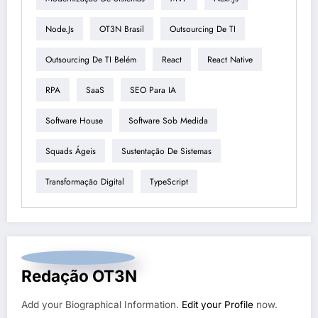
Node.js
OT3N Brasil
Outsourcing De TI
Outsourcing De TI Belém
React
React Native
RPA
SaaS
SEO Para IA
Software House
Software Sob Medida
Squads Ágeis
Sustentação De Sistemas
Transformação Digital
TypeScript
Redação OT3N
Add your Biographical Information.
Edit your Profile
now.