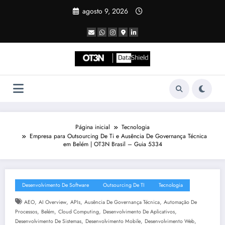
Pular
agosto 9, 2026
para
o
conteúdo
Página inicial
Tecnologia
Empresa para Outsourcing De Ti e Ausência De Governança Técnica
em Belém | OT3N Brasil – Guia 5334
Desenvolvimento De Software
Outsourcing De TI
Tecnologia
,
,
,
,
AEO
AI Overview
APIs
Ausência De Governança Técnica
Automação De
,
,
,
,
Processos
Belém
Cloud Computing
Desenvolvimento De Aplicativos
,
,
,
Desenvolvimento De Sistemas
Desenvolvimento Mobile
Desenvolvimento Web