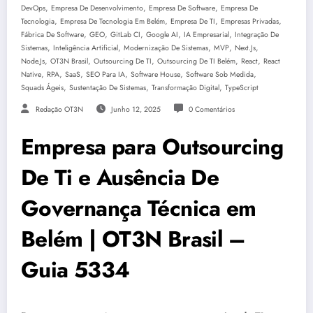
,
,
,
DevOps
Empresa De Desenvolvimento
Empresa De Software
Empresa De
,
,
,
,
Tecnologia
Empresa De Tecnologia Em Belém
Empresa De TI
Empresas Privadas
,
,
,
,
,
Fábrica De Software
GEO
GitLab CI
Google AI
IA Empresarial
Integração De
,
,
,
,
,
Sistemas
Inteligência Artificial
Modernização De Sistemas
MVP
Next.js
,
,
,
,
,
Node.js
OT3N Brasil
Outsourcing De TI
Outsourcing De TI Belém
React
React
,
,
,
,
,
,
Native
RPA
SaaS
SEO Para IA
Software House
Software Sob Medida
,
,
,
Squads Ágeis
Sustentação De Sistemas
Transformação Digital
TypeScript
Redação OT3N
Junho 12, 2025
0 Comentários
Empresa para Outsourcing
De Ti e Ausência De
Governança Técnica em
Belém | OT3N Brasil –
Guia 5334