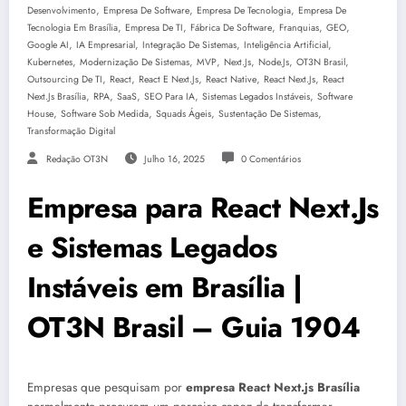
,
,
,
Desenvolvimento
Empresa De Software
Empresa De Tecnologia
Empresa De
,
,
,
,
,
Tecnologia Em Brasília
Empresa De TI
Fábrica De Software
Franquias
GEO
,
,
,
,
Google AI
IA Empresarial
Integração De Sistemas
Inteligência Artificial
,
,
,
,
,
,
Kubernetes
Modernização De Sistemas
MVP
Next.js
Node.js
OT3N Brasil
,
,
,
,
,
Outsourcing De TI
React
React E Next.js
React Native
React Next.js
React
,
,
,
,
,
Next.js Brasília
RPA
SaaS
SEO Para IA
Sistemas Legados Instáveis
Software
,
,
,
,
House
Software Sob Medida
Squads Ágeis
Sustentação De Sistemas
Transformação Digital
Redação OT3N
Julho 16, 2025
0 Comentários
Empresa para React Next.Js
e Sistemas Legados
Instáveis em Brasília |
OT3N Brasil – Guia 1904
Empresas que pesquisam por
empresa React Next.js Brasília