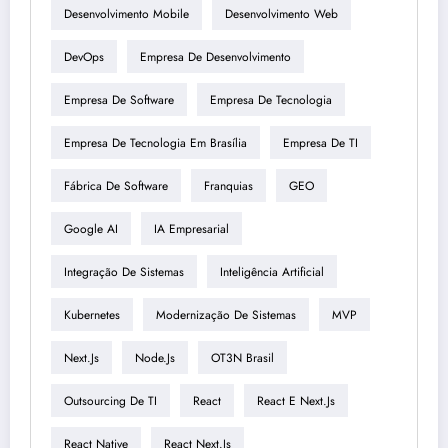
Desenvolvimento Mobile
Desenvolvimento Web
DevOps
Empresa De Desenvolvimento
Empresa De Software
Empresa De Tecnologia
Empresa De Tecnologia Em Brasília
Empresa De TI
Fábrica De Software
Franquias
GEO
Google AI
IA Empresarial
Integração De Sistemas
Inteligência Artificial
Kubernetes
Modernização De Sistemas
MVP
Next.js
Node.js
OT3N Brasil
Outsourcing De TI
React
React E Next.js
React Native
React Next.js