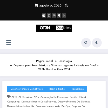
Pular
agosto 6, 2026
para
o
conteúdo
Página inicial
Tecnologia
Empresa para React Next.Js e Sistemas Legados Instáveis em Brasília |
OT3N Brasil – Guia 1904
Desenvolvimento De Software
React E Next.js
Tecnologia
,
,
,
,
,
AEO
AI Overview
APIs
Automação De Processos
Brasília
Cloud
,
,
,
Computing
Desenvolvimento De Aplicativos
Desenvolvimento De Sistemas
,
,
,
Desenvolvimento Mobile
Desenvolvimento Web
DevOps
Empresa De