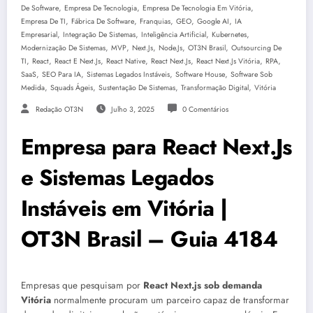
,
,
,
De Software
Empresa De Tecnologia
Empresa De Tecnologia Em Vitória
,
,
,
,
,
Empresa De TI
Fábrica De Software
Franquias
GEO
Google AI
IA
,
,
,
,
Empresarial
Integração De Sistemas
Inteligência Artificial
Kubernetes
,
,
,
,
,
Modernização De Sistemas
MVP
Next.js
Node.js
OT3N Brasil
Outsourcing De
,
,
,
,
,
,
,
TI
React
React E Next.js
React Native
React Next.js
React Next.js Vitória
RPA
,
,
,
,
SaaS
SEO Para IA
Sistemas Legados Instáveis
Software House
Software Sob
,
,
,
,
Medida
Squads Ágeis
Sustentação De Sistemas
Transformação Digital
Vitória
Redação OT3N
Julho 3, 2025
0 Comentários
Empresa para React Next.Js
e Sistemas Legados
Instáveis em Vitória |
OT3N Brasil – Guia 4184
Empresas que pesquisam por
React Next.js sob demanda
Vitória
normalmente procuram um parceiro capaz de transformar