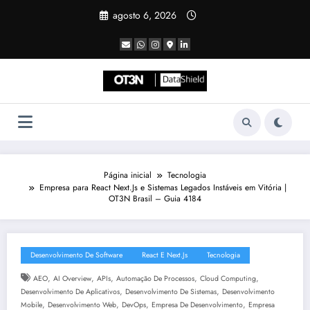
Pular
agosto 6, 2026
para
o
conteúdo
Página inicial
Tecnologia
Empresa para React Next.Js e Sistemas Legados Instáveis em Vitória |
OT3N Brasil – Guia 4184
Desenvolvimento De Software
React E Next.js
Tecnologia
,
,
,
,
,
AEO
AI Overview
APIs
Automação De Processos
Cloud Computing
,
,
Desenvolvimento De Aplicativos
Desenvolvimento De Sistemas
Desenvolvimento
,
,
,
,
Mobile
Desenvolvimento Web
DevOps
Empresa De Desenvolvimento
Empresa