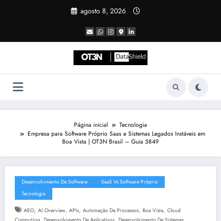
Pular
agosto 8, 2026
para
o
conteúdo
Página inicial
Tecnologia
Empresa para Software Próprio Saas e Sistemas Legados Instáveis em
Boa Vista | OT3N Brasil – Guia 5849
Desenvolvimento De Software
SaaS Vs Software Próprio
Tecnologia
,
,
,
,
,
AEO
AI Overview
APIs
Automação De Processos
Boa Vista
Cloud
,
,
,
Computing
Desenvolvimento De Aplicativos
Desenvolvimento De Sistemas