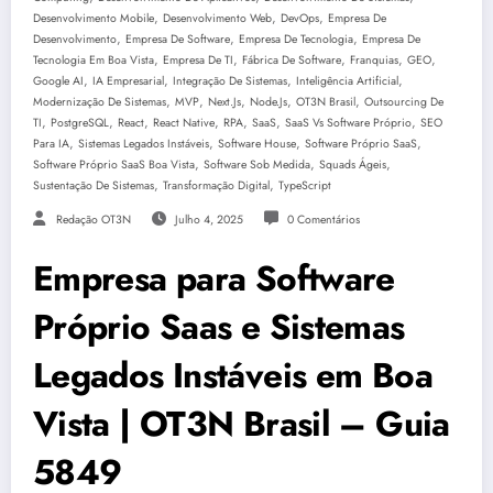
,
,
,
Desenvolvimento Mobile
Desenvolvimento Web
DevOps
Empresa De
,
,
,
Desenvolvimento
Empresa De Software
Empresa De Tecnologia
Empresa De
,
,
,
,
,
Tecnologia Em Boa Vista
Empresa De TI
Fábrica De Software
Franquias
GEO
,
,
,
,
Google AI
IA Empresarial
Integração De Sistemas
Inteligência Artificial
,
,
,
,
,
Modernização De Sistemas
MVP
Next.js
Node.js
OT3N Brasil
Outsourcing De
,
,
,
,
,
,
,
TI
PostgreSQL
React
React Native
RPA
SaaS
SaaS Vs Software Próprio
SEO
,
,
,
,
Para IA
Sistemas Legados Instáveis
Software House
Software Próprio SaaS
,
,
,
Software Próprio SaaS Boa Vista
Software Sob Medida
Squads Ágeis
,
,
Sustentação De Sistemas
Transformação Digital
TypeScript
Redação OT3N
Julho 4, 2025
0 Comentários
Empresa para Software
Próprio Saas e Sistemas
Legados Instáveis em Boa
Vista | OT3N Brasil – Guia
5849