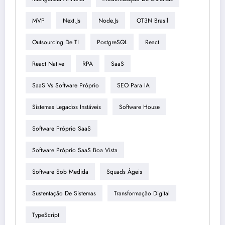
MVP
Next.js
Node.js
OT3N Brasil
Outsourcing De TI
PostgreSQL
React
React Native
RPA
SaaS
SaaS Vs Software Próprio
SEO Para IA
Sistemas Legados Instáveis
Software House
Software Próprio SaaS
Software Próprio SaaS Boa Vista
Software Sob Medida
Squads Ágeis
Sustentação De Sistemas
Transformação Digital
TypeScript