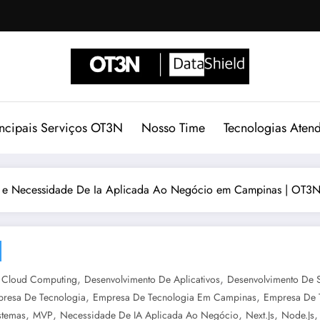
incipais Serviços OT3N
Nosso Time
Tecnologias Aten
 e Necessidade De Ia Aplicada Ao Negócio em Campinas | OT3N
,
,
,
Cloud Computing
Desenvolvimento De Aplicativos
Desenvolvimento De 
,
,
resa De Tecnologia
Empresa De Tecnologia Em Campinas
Empresa De 
,
,
,
,
stemas
MVP
Necessidade De IA Aplicada Ao Negócio
Next.js
Node.js