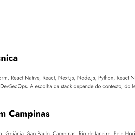
nica
orm, React Native, React, Next.js, Node.js, Python, React 
e DevSecOps. A escolha da stack depende do contexto, do l
em Campinas
 Goiânia, São Paulo, Campinas, Rio de Janeiro, Belo Horizo