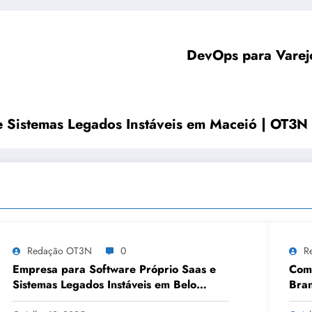
DevOps para Varej
e Sistemas Legados Instáveis em Maceió | OT3N
Redação OT3N
0
R
Empresa para Software Próprio Saas e
Como
Sistemas Legados Instáveis em Belo
Bran
Horizonte | OT3N Brasil – Guia 3449