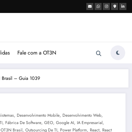
didas
Fale com a OT3N
 Brasil – Guia 1039
,
,
,
Sistemas
Desenvolvimento Mobile
Desenvolvimento Web
,
,
,
,
,
TI
Fábrica De Software
GEO
Google AI
IA Empresarial
,
,
,
,
,
OT3N Brasil
Outsourcing De TI
Power Platform
React
React