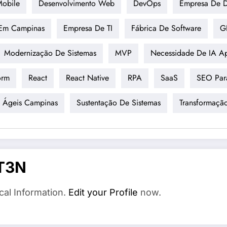
Mobile
Desenvolvimento Web
DevOps
Empresa De D
 Em Campinas
Empresa De TI
Fábrica De Software
G
Modernização De Sistemas
MVP
Necessidade De IA A
orm
React
React Native
RPA
SaaS
SEO Par
 Ágeis Campinas
Sustentação De Sistemas
Transformação
T3N
cal Information.
Edit your Profile
now.