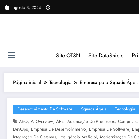
Pular
agosto 8, 2026
para
o
conteúdo
Site OT3N
Site DataShield
Pr
Página inicial
Tecnologia
Empresa para Squads Ágeis
Desenvolvimento De Software
Squads Ágeis
Tecnologia
,
,
,
,
AEO
AI Overview
APIs
Automação De Processos
Campinas
,
,
,
DevOps
Empresa De Desenvolvimento
Empresa De Software
Emp
,
,
Integração De Sistemas
Inteligência Artificial
Modernização De Si