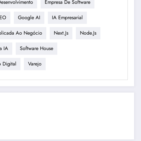
esenvolvimento
Empresa De Software
EO
Google AI
IA Empresarial
plicada Ao Negócio
Next.js
Node.js
a IA
Software House
 Digital
Varejo