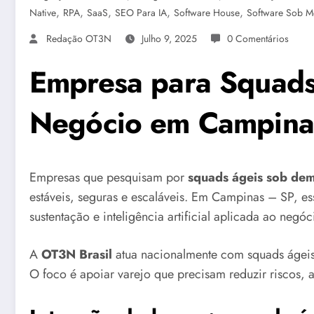
,
,
,
,
,
Native
RPA
SaaS
SEO Para IA
Software House
Software Sob M
Redação OT3N
Julho 9, 2025
0 Comentários
Empresa para Squads
Negócio em Campinas
Empresas que pesquisam por
squads ágeis sob de
estáveis, seguras e escaláveis. Em Campinas – SP, ess
sustentação e inteligência artificial aplicada ao negóc
A
OT3N Brasil
atua nacionalmente com squads ágeis
O foco é apoiar varejo que precisam reduzir riscos, a