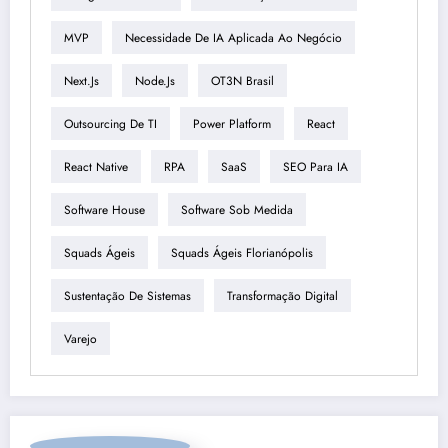
MVP
Necessidade De IA Aplicada Ao Negócio
Next.js
Node.js
OT3N Brasil
Outsourcing De TI
Power Platform
React
React Native
RPA
SaaS
SEO Para IA
Software House
Software Sob Medida
Squads Ágeis
Squads Ágeis Florianópolis
Sustentação De Sistemas
Transformação Digital
Varejo