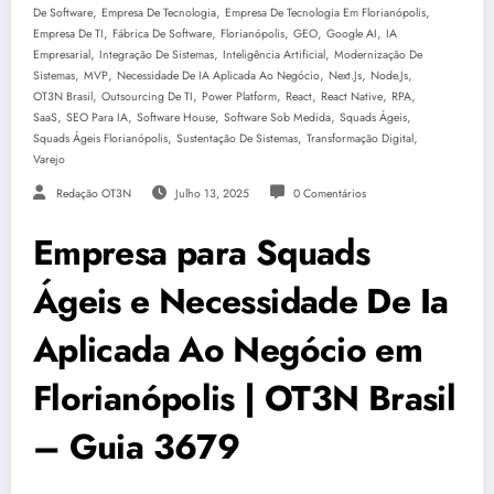
,
,
,
De Software
Empresa De Tecnologia
Empresa De Tecnologia Em Florianópolis
,
,
,
,
,
Empresa De TI
Fábrica De Software
Florianópolis
GEO
Google AI
IA
,
,
,
Empresarial
Integração De Sistemas
Inteligência Artificial
Modernização De
,
,
,
,
,
Sistemas
MVP
Necessidade De IA Aplicada Ao Negócio
Next.js
Node.js
,
,
,
,
,
,
OT3N Brasil
Outsourcing De TI
Power Platform
React
React Native
RPA
,
,
,
,
,
SaaS
SEO Para IA
Software House
Software Sob Medida
Squads Ágeis
,
,
,
Squads Ágeis Florianópolis
Sustentação De Sistemas
Transformação Digital
Varejo
Redação OT3N
Julho 13, 2025
0 Comentários
Empresa para Squads
Ágeis e Necessidade De Ia
Aplicada Ao Negócio em
Florianópolis | OT3N Brasil
– Guia 3679