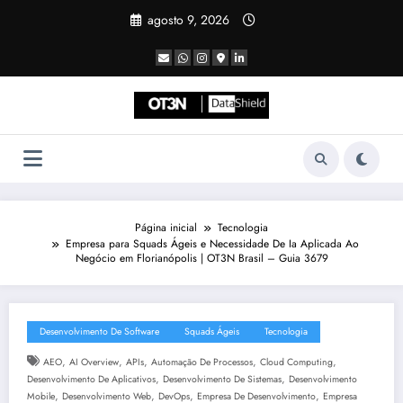
Pular
agosto 9, 2026
para
o
conteúdo
Página inicial
Tecnologia
Empresa para Squads Ágeis e Necessidade De Ia Aplicada Ao
Negócio em Florianópolis | OT3N Brasil – Guia 3679
Desenvolvimento De Software
Squads Ágeis
Tecnologia
,
,
,
,
,
AEO
AI Overview
APIs
Automação De Processos
Cloud Computing
,
,
Desenvolvimento De Aplicativos
Desenvolvimento De Sistemas
Desenvolvimento
,
,
,
,
Mobile
Desenvolvimento Web
DevOps
Empresa De Desenvolvimento
Empresa