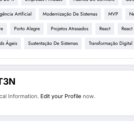
igência Artificial
Modernização De Sistemas
MVP
Ne
re
Porto Alegre
Projetos Atrasados
React
React
ds Ágeis
Sustentação De Sistemas
Transformação Digital
T3N
cal Information.
Edit your Profile
now.