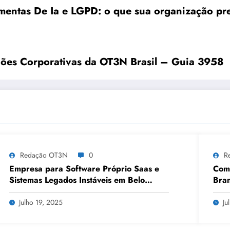
entas De Ia e LGPD: o que sua organização pre
uções Corporativas da OT3N Brasil – Guia 3958
Redação OT3N
0
R
Empresa para Software Próprio Saas e
Como
Sistemas Legados Instáveis em Belo
Bran
Horizonte | OT3N Brasil – Guia 3449
Julho 19, 2025
Ju