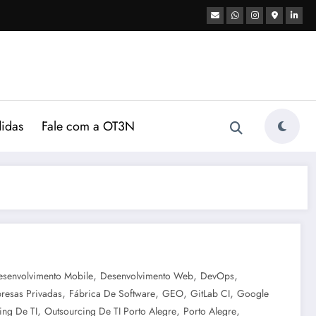
didas
Fale com a OT3N
,
,
,
esenvolvimento Mobile
Desenvolvimento Web
DevOps
,
,
,
,
resas Privadas
Fábrica De Software
GEO
GitLab CI
Google
,
,
,
ing De TI
Outsourcing De TI Porto Alegre
Porto Alegre