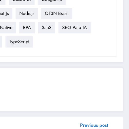
xt.js
Node.js
OT3N Brasil
 Native
RPA
SaaS
SEO Para IA
TypeScript
Previous post