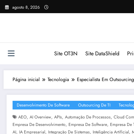
Pular
agosto 8, 2026
para
o
conteúdo
Site OT3N
Site DataShield
Pr
Página inicial
Tecnologia
Especialista Em Outsourcing
Desenvolvimento De Software
Outsourcing De TI
Tecnolo
,
,
,
,
AEO
AI Overview
APIs
Automação De Processos
Cloud Com
,
,
Empresa De Desenvolvimento
Empresa De Software
Empresa De 
,
,
,
,
AI
IA Empresarial
Integração De Sistemas
Inteligência Artificial
M