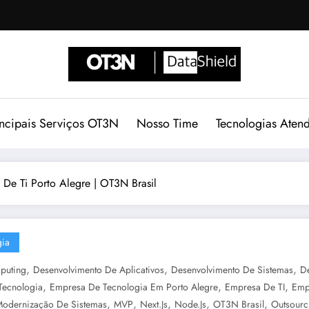
incipais Serviços OT3N
Nosso Time
Tecnologias Aten
 De Ti Porto Alegre | OT3N Brasil
gia
,
,
,
puting
Desenvolvimento De Aplicativos
Desenvolvimento De Sistemas
D
,
,
,
Tecnologia
Empresa De Tecnologia Em Porto Alegre
Empresa De TI
Emp
,
,
,
,
,
odernização De Sistemas
MVP
Next.js
Node.js
OT3N Brasil
Outsourc