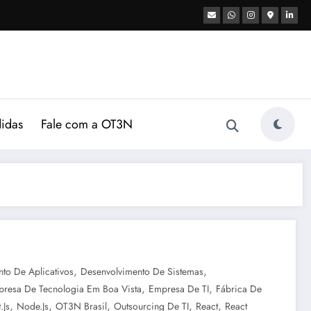
didas
Fale com a OT3N
,
,
to De Aplicativos
Desenvolvimento De Sistemas
,
,
resa De Tecnologia Em Boa Vista
Empresa De TI
Fábrica De
,
,
,
,
,
.js
Node.js
OT3N Brasil
Outsourcing De TI
React
React