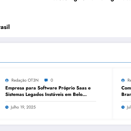
asil
Redação OT3N
0
R
Empresa para Software Próprio Saas e
Como
Sistemas Legados Instáveis em Belo
Bran
Horizonte | OT3N Brasil – Guia 3449
Julho 19, 2025
Ju