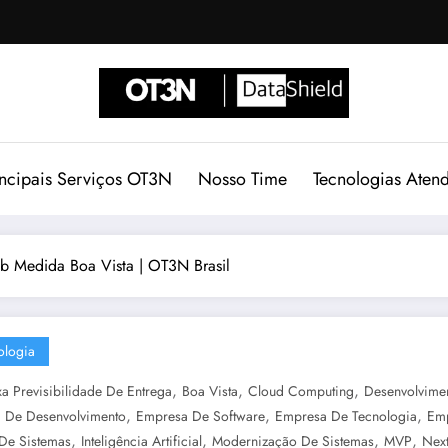
incipais Serviços OT3N
Nosso Time
Tecnologias Aten
ob Medida Boa Vista | OT3N Brasil
ologia
,
,
,
xa Previsibilidade De Entrega
Boa Vista
Cloud Computing
Desenvolvimen
,
,
,
 De Desenvolvimento
Empresa De Software
Empresa De Tecnologia
Emp
,
,
,
,
 De Sistemas
Inteligência Artificial
Modernização De Sistemas
MVP
Next