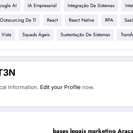
oogle AI
IA Empresarial
Integração De Sistemas
Inte
Outsourcing De TI
React
React Native
RPA
Saa
 Vista
Squads Ágeis
Sustentação De Sistemas
Trans
T3N
cal Information.
Edit your Profile
now.
bases legais marketing Arac