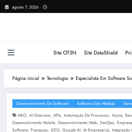
Pular
agosto 7, 2026
para
o
conteúdo
Site OT3N
Site DataShield
Pr
Página inicial
Tecnologia
Especialista Em Software S
Desenvolvimento De Software
Software Sob Medida
Tecn
,
,
,
,
,
AEO
AI Overview
APIs
Automação De Processos
Azure
Bai
,
,
,
Desenvolvimento Mobile
Desenvolvimento Web
DevOps
Empresa
,
,
,
,
,
Software
Franquias
GEO
Google AI
IA Empresarial
Integração