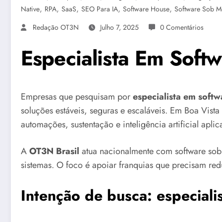
,
,
,
,
,
Native
RPA
SaaS
SEO Para IA
Software House
Software Sob M
Redação OT3N
Julho 7, 2025
0 Comentários
Especialista Em Soft
Empresas que pesquisam por
especialista em soft
soluções estáveis, seguras e escaláveis. Em Boa Vista
automações, sustentação e inteligência artificial apli
A
OT3N Brasil
atua nacionalmente com software sob
sistemas. O foco é apoiar franquias que precisam reduz
Intenção de busca: especial