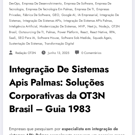
,
,
,
DevOps
Empresa De Desenvolvimento
Empresa De Software
Empresa De
,
,
,
Tecnologia
Empresa De Tecnologia Em Palmas
Empresa De TI
Empresas
,
,
,
,
,
Privadas
Fábrica De Software
GEO
Google AI
IA Empresarial
Integração De
,
,
,
Sistemas
Integração De Sistemas APIs
Integração De Sistemas APIs Palmas
,
,
,
,
,
Inteligência Artificial
Modernização De Sistemas
MVP
Next.js
Node.js
OT3N
,
,
,
,
,
,
,
Brasil
Outsourcing De TI
Palmas
Power Platform
React
React Native
RPA
,
,
,
,
,
SaaS
SEO Para IA
Software House
Software Sob Medida
Squads Ágeis
,
Sustentação De Sistemas
Transformação Digital
Redação OT3N
Junho 13, 2025
0 Comentários
Integração De Sistemas
Apis Palmas: Soluções
Corporativas da OT3N
Brasil – Guia 1983
Empresas que pesquisam por
especialista em integração de