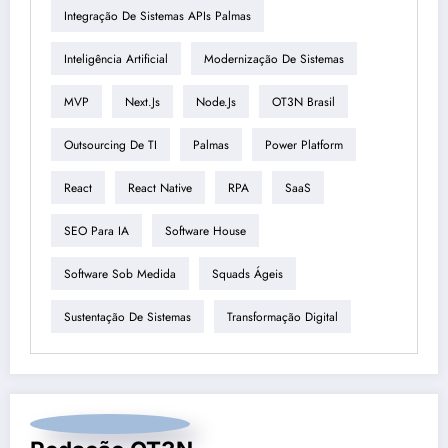
Integração De Sistemas APIs Palmas
Inteligência Artificial
Modernização De Sistemas
MVP
Next.js
Node.js
OT3N Brasil
Outsourcing De TI
Palmas
Power Platform
React
React Native
RPA
SaaS
SEO Para IA
Software House
Software Sob Medida
Squads Ágeis
Sustentação De Sistemas
Transformação Digital