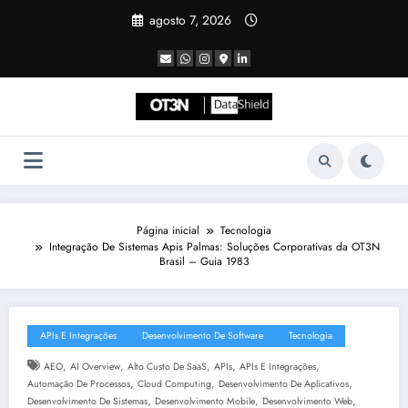
Pular
agosto 7, 2026
para
o
conteúdo
Página inicial
Tecnologia
Integração De Sistemas Apis Palmas: Soluções Corporativas da OT3N
Brasil – Guia 1983
APIs E Integrações
Desenvolvimento De Software
Tecnologia
,
,
,
,
,
AEO
AI Overview
Alto Custo De SaaS
APIs
APIs E Integrações
,
,
,
Automação De Processos
Cloud Computing
Desenvolvimento De Aplicativos
,
,
,
Desenvolvimento De Sistemas
Desenvolvimento Mobile
Desenvolvimento Web