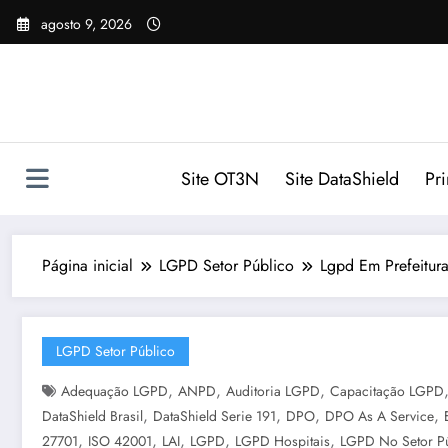
Pular
agosto 9, 2026
para
o
conteúdo
Site OT3N
Site DataShield
Pr
Página inicial
LGPD Setor Público
Lgpd Em Prefeitura
LGPD Setor Público
,
,
,
Adequação LGPD
ANPD
Auditoria LGPD
Capacitação LGPD
,
,
,
,
DataShield Brasil
DataShield Serie 191
DPO
DPO As A Service
,
,
,
,
,
27701
ISO 42001
LAI
LGPD
LGPD Hospitais
LGPD No Setor P