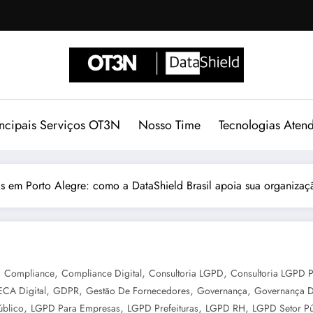
incipais Serviços OT3N
Nosso Time
Tecnologias Aten
s em Porto Alegre: como a DataShield Brasil apoia sua organizaçã
,
,
,
,
Compliance
Compliance Digital
Consultoria LGPD
Consultoria LGPD P
,
,
,
,
ECA Digital
GDPR
Gestão De Fornecedores
Governança
Governança 
,
,
,
,
úblico
LGPD Para Empresas
LGPD Prefeituras
LGPD RH
LGPD Setor Pú