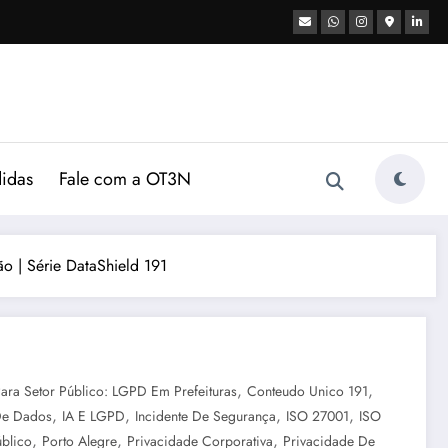
didas
Fale com a OT3N
o | Série DataShield 191
,
,
ara Setor Público: LGPD Em Prefeituras
Conteudo Unico 191
,
,
,
,
De Dados
IA E LGPD
Incidente De Segurança
ISO 27001
ISO
,
,
,
blico
Porto Alegre
Privacidade Corporativa
Privacidade De