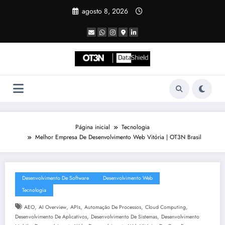
Pular
agosto 8, 2026
para
o
conteúdo
Página inicial
Tecnologia
Melhor Empresa De Desenvolvimento Web Vitória | OT3N Brasil
Desenvolvimento De Software
Desenvolvimento Web
Tecnologia
,
,
,
,
,
AEO
AI Overview
APIs
Automação De Processos
Cloud Computing
,
,
Desenvolvimento De Aplicativos
Desenvolvimento De Sistemas
Desenvolvimento