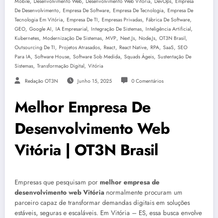
,
,
,
,
Mobile
Desenvolvimento Web
Desenvolvimento Web Vitória
DevOps
Empresa
,
,
,
De Desenvolvimento
Empresa De Software
Empresa De Tecnologia
Empresa De
,
,
,
,
Tecnologia Em Vitória
Empresa De TI
Empresas Privadas
Fábrica De Software
,
,
,
,
,
GEO
Google AI
IA Empresarial
Integração De Sistemas
Inteligência Artificial
,
,
,
,
,
,
Kubernetes
Modernização De Sistemas
MVP
Next.js
Node.js
OT3N Brasil
,
,
,
,
,
,
Outsourcing De TI
Projetos Atrasados
React
React Native
RPA
SaaS
SEO
,
,
,
,
Para IA
Software House
Software Sob Medida
Squads Ágeis
Sustentação De
,
,
Sistemas
Transformação Digital
Vitória
Redação OT3N
Junho 15, 2025
0 Comentários
Melhor Empresa De
Desenvolvimento Web
Vitória | OT3N Brasil
Empresas que pesquisam por
melhor empresa de
desenvolvimento web Vitória
normalmente procuram um
parceiro capaz de transformar demandas digitais em soluções
estáveis, seguras e escaláveis. Em Vitória – ES, essa busca envolve