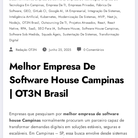
,
,
,
Tecnologia Em Campinas
Empresa De TI
Empresas Privadas
Fábrica De
,
,
,
,
,
,
Software
GEO
GitLab CI
Google AI
IA Empresarial
Integração De Sistemas
,
,
,
,
,
Inteligência Artificial
Kubernetes
Modernização De Sistemas
MVP
Next.js
,
,
,
,
,
Node.js
OT3N Brasil
Outsourcing De TI
Projetos Atrasados
React
React
,
,
,
,
,
,
Native
RPA
SaaS
SEO Para IA
Software House
Software House Campinas
,
,
,
Software Sob Medida
Squads Ágeis
Sustentação De Sistemas
Transformação
Digital
Redação OT3N
Junho 25, 2025
0 Comentários
Melhor Empresa De
Software House Campinas
| OT3N Brasil
Empresas que pesquisam por
melhor empresa de software
house Campinas
normalmente procuram um parceiro capaz de
transformar demandas digitais em soluções estáveis, seguras e
escaláveis. Em Campinas – SP, essa busca envolve desde sistemas