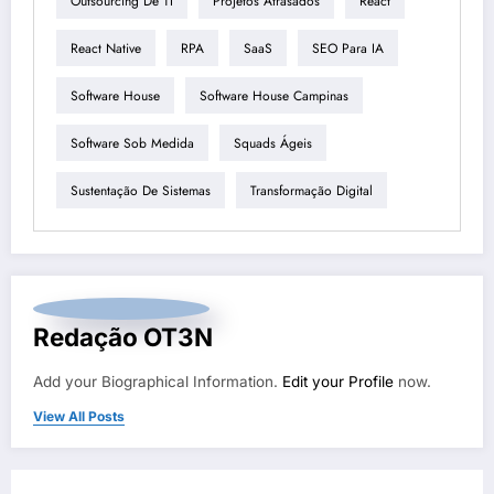
Outsourcing De TI
Projetos Atrasados
React
React Native
RPA
SaaS
SEO Para IA
Software House
Software House Campinas
Software Sob Medida
Squads Ágeis
Sustentação De Sistemas
Transformação Digital
Redação OT3N
Add your Biographical Information.
Edit your Profile
now.
View All Posts