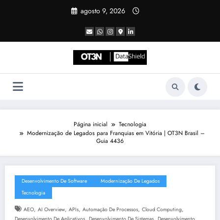
Pular
agosto 9, 2026
para
o
conteúdo
Página inicial
Tecnologia
Modernização de Legados para Franquias em Vitória | OT3N Brasil –
Guia 4436
Desenvolvimento De Software
Modernização De Legados
Tecnologia
,
,
,
,
,
AEO
AI Overview
APIs
Automação De Processos
Cloud Computing
,
,
Desenvolvimento De Aplicativos
Desenvolvimento De Sistemas
Desenvolvimento