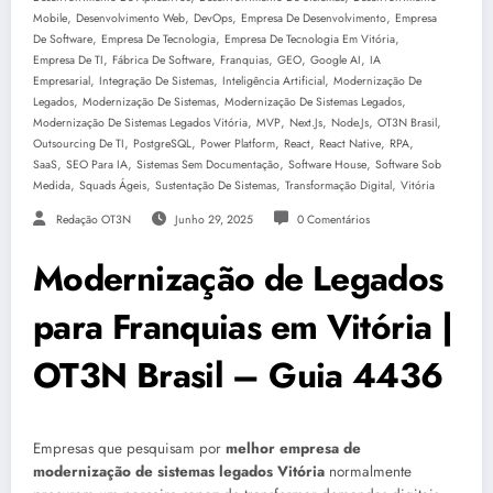
,
,
,
,
Mobile
Desenvolvimento Web
DevOps
Empresa De Desenvolvimento
Empresa
,
,
,
De Software
Empresa De Tecnologia
Empresa De Tecnologia Em Vitória
,
,
,
,
,
Empresa De TI
Fábrica De Software
Franquias
GEO
Google AI
IA
,
,
,
Empresarial
Integração De Sistemas
Inteligência Artificial
Modernização De
,
,
,
Legados
Modernização De Sistemas
Modernização De Sistemas Legados
,
,
,
,
,
Modernização De Sistemas Legados Vitória
MVP
Next.js
Node.js
OT3N Brasil
,
,
,
,
,
,
Outsourcing De TI
PostgreSQL
Power Platform
React
React Native
RPA
,
,
,
,
SaaS
SEO Para IA
Sistemas Sem Documentação
Software House
Software Sob
,
,
,
,
Medida
Squads Ágeis
Sustentação De Sistemas
Transformação Digital
Vitória
Redação OT3N
Junho 29, 2025
0 Comentários
Modernização de Legados
para Franquias em Vitória |
OT3N Brasil – Guia 4436
Empresas que pesquisam por
melhor empresa de
modernização de sistemas legados Vitória
normalmente