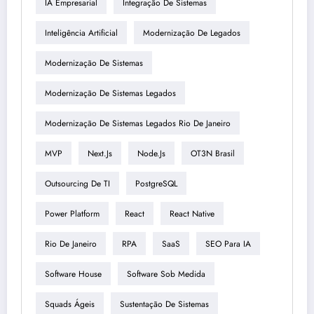
IA Empresarial
Integração De Sistemas
Inteligência Artificial
Modernização De Legados
Modernização De Sistemas
Modernização De Sistemas Legados
Modernização De Sistemas Legados Rio De Janeiro
MVP
Next.js
Node.js
OT3N Brasil
Outsourcing De TI
PostgreSQL
Power Platform
React
React Native
Rio De Janeiro
RPA
SaaS
SEO Para IA
Software House
Software Sob Medida
Squads Ágeis
Sustentação De Sistemas