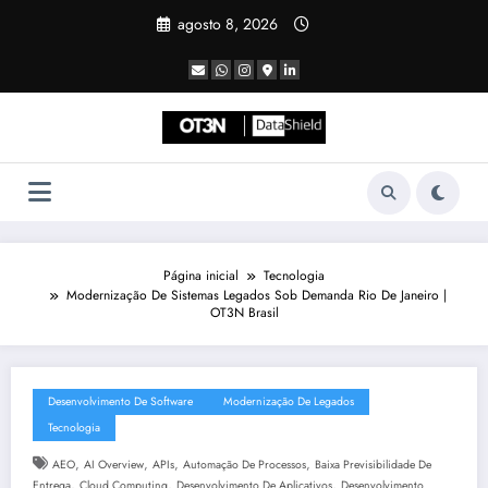
Pular
agosto 8, 2026
para
o
conteúdo
Página inicial
Tecnologia
Modernização De Sistemas Legados Sob Demanda Rio De Janeiro |
OT3N Brasil
Desenvolvimento De Software
Modernização De Legados
Tecnologia
,
,
,
,
AEO
AI Overview
APIs
Automação De Processos
Baixa Previsibilidade De
,
,
,
Entrega
Cloud Computing
Desenvolvimento De Aplicativos
Desenvolvimento