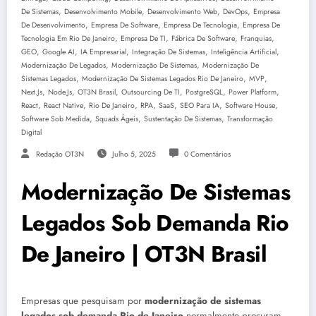
,
,
,
,
De Sistemas
Desenvolvimento Mobile
Desenvolvimento Web
DevOps
Empresa
,
,
,
De Desenvolvimento
Empresa De Software
Empresa De Tecnologia
Empresa De
,
,
,
,
Tecnologia Em Rio De Janeiro
Empresa De TI
Fábrica De Software
Franquias
,
,
,
,
,
GEO
Google AI
IA Empresarial
Integração De Sistemas
Inteligência Artificial
,
,
Modernização De Legados
Modernização De Sistemas
Modernização De
,
,
,
Sistemas Legados
Modernização De Sistemas Legados Rio De Janeiro
MVP
,
,
,
,
,
,
Next.js
Node.js
OT3N Brasil
Outsourcing De TI
PostgreSQL
Power Platform
,
,
,
,
,
,
,
React
React Native
Rio De Janeiro
RPA
SaaS
SEO Para IA
Software House
,
,
,
Software Sob Medida
Squads Ágeis
Sustentação De Sistemas
Transformação
Digital
Redação OT3N
Julho 5, 2025
0 Comentários
Modernização De Sistemas
Legados Sob Demanda Rio
De Janeiro | OT3N Brasil
Empresas que pesquisam por
modernização de sistemas
legados sob demanda Rio de Janeiro
normalmente procuram