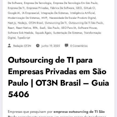
,
,
,
De Software
Empresa De Tecnologia
Empresa De Tecnologia Em São Paulo
,
,
,
,
,
Empresa De TI
Empresas Privadas
Fábrica De Software
GEO
GitLab CI
,
,
,
,
Google AI
IA Empresarial
Integração De Sistemas
Inteligência Artificial
,
,
,
Modernização De Sistemas
MVP
Necessidade De Escalar Produto Digital
,
,
,
,
,
Next.js
Node.js
OT3N Brasil
Outsourcing De TI
Outsourcing De TI São Paulo
,
,
,
,
,
,
,
React
React Native
RPA
SaaS
São Paulo
SEO Para IA
Software House
,
,
,
Software Sob Medida
Squads Ágeis
Sustentação De Sistemas
Transformação
,
Digital
TypeScript
Redação OT3N
Junho 19, 2025
0 Comentários
Outsourcing de TI para
Empresas Privadas em São
Paulo | OT3N Brasil – Guia
5406
Empresas que pesquisam por
empresa outsourcing de TI São