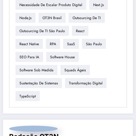
Necessidade De Escalar Produto Digital
Next.js
Node.js
OT3N Brasil
Outsourcing De TI
Outsourcing De TI São Paulo
React
React Native
RPA
SaaS
São Paulo
SEO Para IA
Software House
Software Sob Medida
Squads Ágeis
Sustentação De Sistemas
Transformação Digital
TypeScript