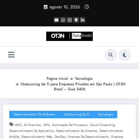
Pular
agosto 10, 2026
para
o
conteúdo
Página inicial
Tecnologia
Outsourcing de TI para Empresas Privadas em São Paulo | OT3N
Brasil – Guia 5406
Desenvolvimento De Software
Outsourcing De TI
Tecnologia
,
,
,
,
,
AEO
AI Overview
APIs
Automação De Processos
Cloud Computing
,
,
Desenvolvimento De Aplicativos
Desenvolvimento De Sistemas
Desenvolvimento
,
,
,
,
Mobile
Desenvolvimento Web
DevOps
Empresa De Desenvolvimento
Empresa