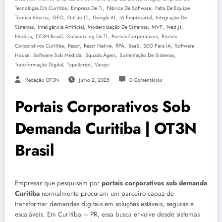
,
,
,
Tecnologia Em Curitiba
Empresa De TI
Fábrica De Software
Falta De Equipe
,
,
,
,
,
Técnica Interna
GEO
GitLab CI
Google AI
IA Empresarial
Integração De
,
,
,
,
,
Sistemas
Inteligência Artificial
Modernização De Sistemas
MVP
Next.js
,
,
,
,
Node.js
OT3N Brasil
Outsourcing De TI
Portais Corporativos
Portais
,
,
,
,
,
,
Corporativos Curitiba
React
React Native
RPA
SaaS
SEO Para IA
Software
,
,
,
,
House
Software Sob Medida
Squads Ágeis
Sustentação De Sistemas
,
,
Transformação Digital
TypeScript
Varejo
Redação OT3N
Julho 2, 2025
0 Comentários
Portais Corporativos Sob
Demanda Curitiba | OT3N
Brasil
Empresas que pesquisam por
portais corporativos sob demanda
Curitiba
normalmente procuram um parceiro capaz de
transformar demandas digitais em soluções estáveis, seguras e
escaláveis. Em Curitiba – PR, essa busca envolve desde sistemas