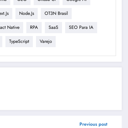
xt.js
Node.js
OT3N Brasil
act Native
RPA
SaaS
SEO Para IA
TypeScript
Varejo
Previous post