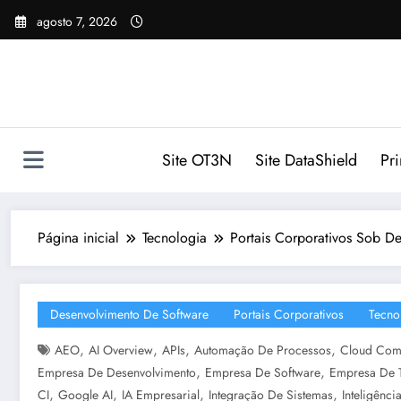
Pular
agosto 7, 2026
para
o
conteúdo
Site OT3N
Site DataShield
Pr
Página inicial
Tecnologia
Portais Corporativos Sob D
Desenvolvimento De Software
Portais Corporativos
Tecno
,
,
,
,
AEO
AI Overview
APIs
Automação De Processos
Cloud Com
,
,
Empresa De Desenvolvimento
Empresa De Software
Empresa De 
,
,
,
,
CI
Google AI
IA Empresarial
Integração De Sistemas
Inteligência