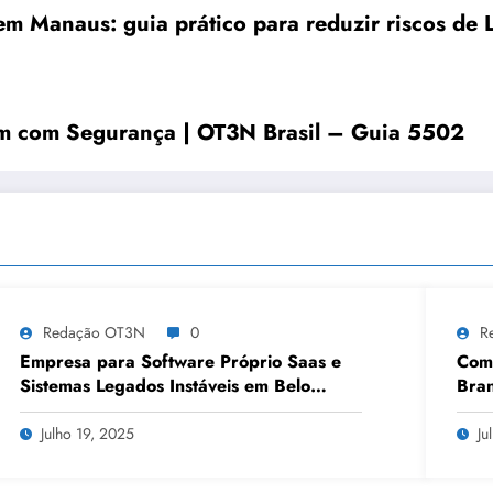
m Manaus: guia prático para reduzir riscos de 
ém com Segurança | OT3N Brasil – Guia 5502
Redação OT3N
0
R
Empresa para Software Próprio Saas e
Como
Sistemas Legados Instáveis em Belo
Bran
Horizonte | OT3N Brasil – Guia 3449
Julho 19, 2025
Ju