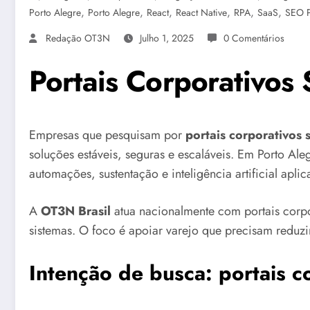
,
,
,
,
,
,
Porto Alegre
Porto Alegre
React
React Native
RPA
SaaS
SEO P
Redação OT3N
Julho 1, 2025
0 Comentários
Portais Corporativos
Empresas que pesquisam por
portais corporativos
soluções estáveis, seguras e escaláveis. Em Porto Ale
automações, sustentação e inteligência artificial apli
A
OT3N Brasil
atua nacionalmente com portais corp
sistemas. O foco é apoiar varejo que precisam reduzir
Intenção de busca: portais 