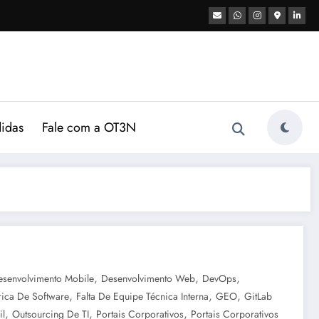
didas
Fale com a OT3N
,
,
,
esenvolvimento Mobile
Desenvolvimento Web
DevOps
,
,
,
rica De Software
Falta De Equipe Técnica Interna
GEO
GitLab
,
,
,
il
Outsourcing De TI
Portais Corporativos
Portais Corporativos