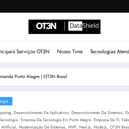
incipais Serviços OT3N
Nosso Time
Tecnologias Aten
emanda Porto Alegre | OT3N Brasil
logia
,
,
,
puting
Desenvolvimento De Aplicativos
Desenvolvimento De Sistemas
D
,
,
,
Tecnologia
Empresa De Tecnologia Em Porto Alegre
Empresa De TI
Fáb
,
,
,
,
,
 Artificial
Modernização De Sistemas
MVP
Next.js
Node.js
OT3N Bras