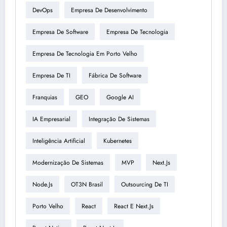
DevOps
Empresa De Desenvolvimento
Empresa De Software
Empresa De Tecnologia
Empresa De Tecnologia Em Porto Velho
Empresa De TI
Fábrica De Software
Franquias
GEO
Google AI
IA Empresarial
Integração De Sistemas
Inteligência Artificial
Kubernetes
Modernização De Sistemas
MVP
Next.js
Node.js
OT3N Brasil
Outsourcing De TI
Porto Velho
React
React E Next.js