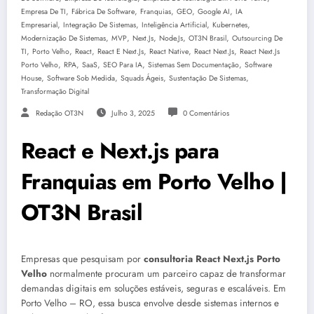
,
,
,
,
,
Empresa De TI
Fábrica De Software
Franquias
GEO
Google AI
IA
,
,
,
,
Empresarial
Integração De Sistemas
Inteligência Artificial
Kubernetes
,
,
,
,
,
Modernização De Sistemas
MVP
Next.js
Node.js
OT3N Brasil
Outsourcing De
,
,
,
,
,
,
TI
Porto Velho
React
React E Next.js
React Native
React Next.js
React Next.js
,
,
,
,
,
Porto Velho
RPA
SaaS
SEO Para IA
Sistemas Sem Documentação
Software
,
,
,
,
House
Software Sob Medida
Squads Ágeis
Sustentação De Sistemas
Transformação Digital
Redação OT3N
Julho 3, 2025
0 Comentários
React e Next.js para
Franquias em Porto Velho |
OT3N Brasil
Empresas que pesquisam por
consultoria React Next.js Porto
Velho
normalmente procuram um parceiro capaz de transformar
demandas digitais em soluções estáveis, seguras e escaláveis. Em
Porto Velho – RO, essa busca envolve desde sistemas internos e