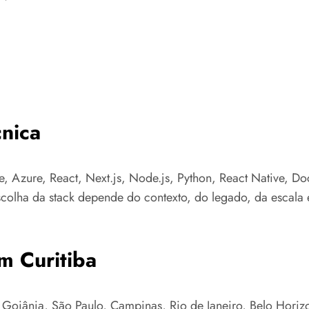
nica
e, Azure, React, Next.js, Node.js, Python, React Native, Do
colha da stack depende do contexto, do legado, da escala e
m Curitiba
Goiânia, São Paulo, Campinas, Rio de Janeiro, Belo Horizont