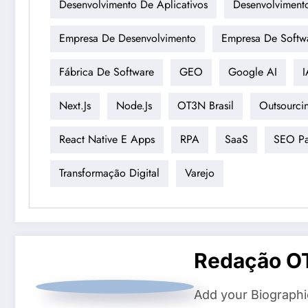
Desenvolvimento De Aplicativos
Desenvolviment
Empresa De Desenvolvimento
Empresa De Softw
Fábrica De Software
GEO
Google AI
I
Next.js
Node.js
OT3N Brasil
Outsourci
React Native E Apps
RPA
SaaS
SEO Pa
Transformação Digital
Varejo
Redação O
Add your Biographi