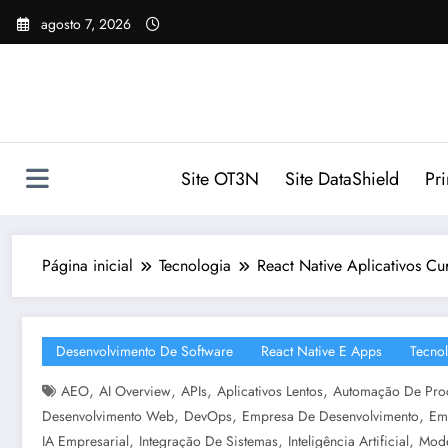
Pular
agosto 7, 2026
para
o
conteúdo
Site OT3N
Site DataShield
Pr
Página inicial
Tecnologia
React Native Aplicativos Cu
Desenvolvimento De Software
React Native E Apps
Tecno
,
,
,
,
AEO
AI Overview
APIs
Aplicativos Lentos
Automação De Pro
,
,
,
Desenvolvimento Web
DevOps
Empresa De Desenvolvimento
Em
,
,
,
IA Empresarial
Integração De Sistemas
Inteligência Artificial
Mode