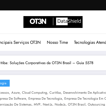
incipais Serviços OT3N
Nosso Time
Tecnologias Aten
ritiba: Soluções Corporativas da OT3N Brasil – Guia 5578
logia
,
,
,
,
cessos
Azure
Cloud Computing
Curitiba
Desenvolvimento De Aplicativ
,
,
presa De Software
Empresa De Tecnologia
Empresa De Tecnologia Em C
,
,
,
,
,
rnização De Sistemas
MVP
Next.js
Node.js
OT3N Brasil
Outsourcing 