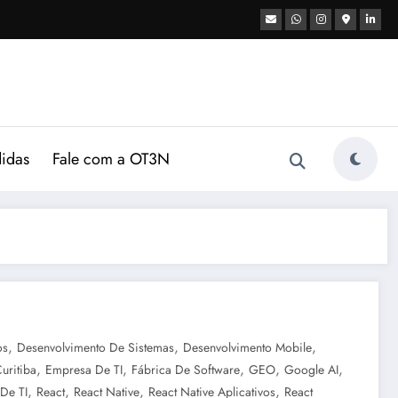
didas
Fale com a OT3N
,
,
,
os
Desenvolvimento De Sistemas
Desenvolvimento Mobile
,
,
,
,
,
uritiba
Empresa De TI
Fábrica De Software
GEO
Google AI
,
,
,
,
De TI
React
React Native
React Native Aplicativos
React