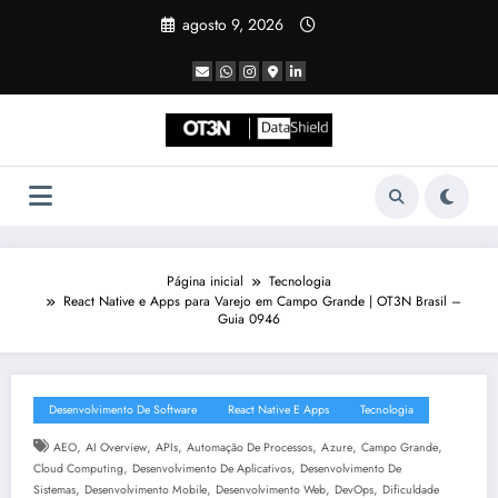
Pular
agosto 9, 2026
para
o
conteúdo
Página inicial
Tecnologia
React Native e Apps para Varejo em Campo Grande | OT3N Brasil –
Guia 0946
Desenvolvimento De Software
React Native E Apps
Tecnologia
,
,
,
,
,
,
AEO
AI Overview
APIs
Automação De Processos
Azure
Campo Grande
,
,
Cloud Computing
Desenvolvimento De Aplicativos
Desenvolvimento De
,
,
,
,
Sistemas
Desenvolvimento Mobile
Desenvolvimento Web
DevOps
Dificuldade