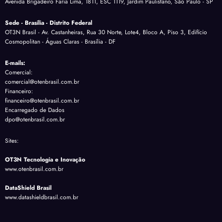
Avenida Brigadeiro Faria Lima, 1811, ESC 1119, Jardim Paulistano, São Paulo - SP
Sede - Brasília - Distrito Federal
OT3N Brasil - Av. Castanheiras, Rua 30 Norte, Lote4, Bloco A, Piso 3, Edifício
Cosmopolitan - Águas Claras - Brasília - DF
E-mails:
Comercial:
comercial@otenbrasil.com.br
Financeiro:
financeiro@otenbrasil.com.br
Encarregado de Dados
dpo@otenbrasil.com.br
Sites:
OT3N Tecnologia e Inovação
www.otenbrasil.com.br
DataShield Brasil
www.datashieldbrasil.com.br