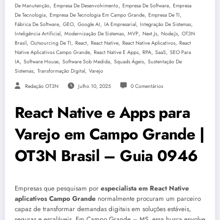
,
,
,
De Manutenção
Empresa De Desenvolvimento
Empresa De Software
Empresa
,
,
,
De Tecnologia
Empresa De Tecnologia Em Campo Grande
Empresa De TI
,
,
,
,
,
Fábrica De Software
GEO
Google AI
IA Empresarial
Integração De Sistemas
,
,
,
,
,
Inteligência Artificial
Modernização De Sistemas
MVP
Next.js
Node.js
OT3N
,
,
,
,
,
Brasil
Outsourcing De TI
React
React Native
React Native Aplicativos
React
,
,
,
,
Native Aplicativos Campo Grande
React Native E Apps
RPA
SaaS
SEO Para
,
,
,
,
IA
Software House
Software Sob Medida
Squads Ágeis
Sustentação De
,
,
Sistemas
Transformação Digital
Varejo
Redação OT3N
Julho 10, 2025
0 Comentários
React Native e Apps para
Varejo em Campo Grande |
OT3N Brasil – Guia 0946
Empresas que pesquisam por
especialista em React Native
aplicativos Campo Grande
normalmente procuram um parceiro
capaz de transformar demandas digitais em soluções estáveis,
seguras e escaláveis. Em Campo Grande – MS, essa busca envolve