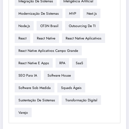
Integração De Sistemas
Inteligência Artificial
Modernização De Sistemas
MVP
Next.js
Node.js
OT3N Brasil
Outsourcing De TI
React
React Native
React Native Aplicativos
React Native Aplicativos Campo Grande
React Native E Apps
RPA
SaaS
SEO Para IA
Software House
Software Sob Medida
Squads Ágeis
Sustentação De Sistemas
Transformação Digital
Varejo