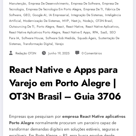
,
,
,
Manutenção
Empresa De Desenvolvimento
Empresa De Software
Empresa De
,
,
,
Tecnologia
Empresa De Tecnologia Em Porto Alegre
Empresa De TI
Fábrica De
,
,
,
,
,
Software
GEO
Google AI
IA Empresarial
Integração De Sistemas
Inteligência
,
,
,
,
,
,
Artificial
Modernização De Sistemas
MVP
Next.js
Node.js
OT3N Brasil
,
,
,
,
,
Outsourcing De TI
Porto Alegre
React
React Native
React Native Aplicativos
,
,
,
,
React Native Aplicativos Porto Alegre
React Native E Apps
RPA
SaaS
SEO
,
,
,
,
Para IA
Software House
Software Sob Medida
Squads Ágeis
Sustentação De
,
,
Sistemas
Transformação Digital
Varejo
Redação OT3N
Junho 19, 2025
0 Comentários
React Native e Apps para
Varejo em Porto Alegre |
OT3N Brasil – Guia 3706
Empresas que pesquisam por
empresa React Native aplicativos
Porto Alegre
normalmente procuram um parceiro capaz de
transformar demandas digitais em soluções estáveis, seguras e
escaláveis. Em Porto Alegre – RS, essa busca envolve desde