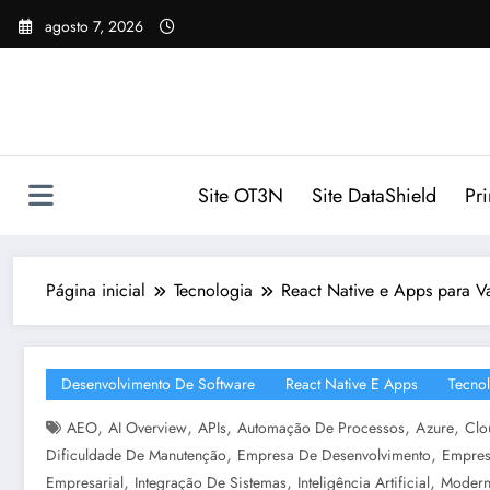
Pular
agosto 7, 2026
para
o
conteúdo
Site OT3N
Site DataShield
Pr
Página inicial
Tecnologia
React Native e Apps para V
Desenvolvimento De Software
React Native E Apps
Tecno
,
,
,
,
,
AEO
AI Overview
APIs
Automação De Processos
Azure
Clo
,
,
Dificuldade De Manutenção
Empresa De Desenvolvimento
Empres
,
,
,
Empresarial
Integração De Sistemas
Inteligência Artificial
Modern