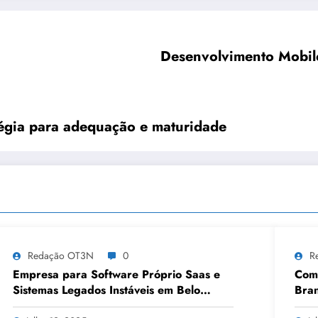
Desenvolvimento Mobile
tégia para adequação e maturidade
Redação OT3N
0
R
Empresa para Software Próprio Saas e
Como
Sistemas Legados Instáveis em Belo
Bran
Horizonte | OT3N Brasil – Guia 3449