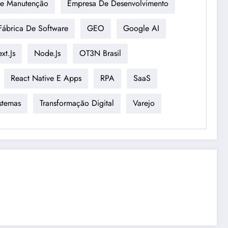
De Manutenção
Empresa De Desenvolvimento
Fábrica De Software
GEO
Google AI
xt.js
Node.js
OT3N Brasil
React Native E Apps
RPA
SaaS
stemas
Transformação Digital
Varejo