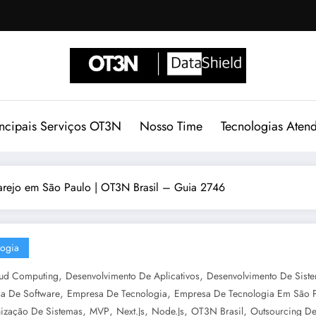
incipais Serviços OT3N
Nosso Time
Tecnologias Aten
arejo em São Paulo | OT3N Brasil – Guia 2746
logia
,
,
ud Computing
Desenvolvimento De Aplicativos
Desenvolvimento De Sist
,
,
a De Software
Empresa De Tecnologia
Empresa De Tecnologia Em São 
,
,
,
,
,
ização De Sistemas
MVP
Next.js
Node.js
OT3N Brasil
Outsourcing De