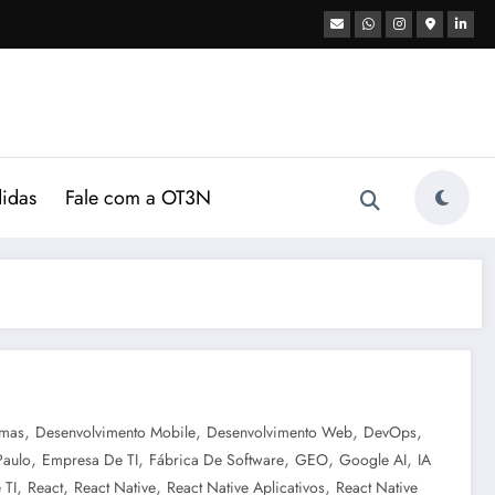
didas
Fale com a OT3N
,
,
,
,
emas
Desenvolvimento Mobile
Desenvolvimento Web
DevOps
,
,
,
,
,
Paulo
Empresa De TI
Fábrica De Software
GEO
Google AI
IA
,
,
,
,
 TI
React
React Native
React Native Aplicativos
React Native