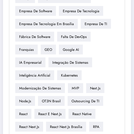
Empresa De Software
Empresa De Tecnologia
Empresa De Tecnologia Em Brasília
Empresa De TI
Fábrica De Software
Falta De DevOps
Franquias
GEO
Google AI
IA Empresarial
Integração De Sistemas
Inteligência Artificial
Kubernetes
Modernização De Sistemas
MVP
Next.js
Node.js
OT3N Brasil
Outsourcing De TI
React
React E Next.js
React Native
React Next.js
React Next.js Brasília
RPA