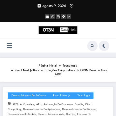
Pular
agosto 9, 2026
para
o
conteúdo
Página inicial
Tecnologia
React Next.Js Brasília: Soluções Corporativas da OT3N Brasil – Guia
2408
Desenvolvimento De Software
React E Next.js
Tecnologia
,
,
,
,
,
AEO
AI Overview
APIs
Automação De Processos
Brasília
Cloud
,
,
,
Computing
Desenvolvimento De Aplicativos
Desenvolvimento De Sistemas
,
,
,
Desenvolvimento Mobile
Desenvolvimento Web
DevOps
Empresa De