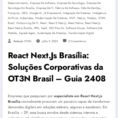
,
,
,
Desenvolvimento
Empresa De Software
Empresa De Tecnologia
Empresa De
,
,
,
,
Tecnologia Em Brasília
Empresa De TI
Fábrica De Software
Falta De DevOps
,
,
,
,
,
Franquias
GEO
Google AI
IA Empresarial
Integração De Sistemas
Inteligência
,
,
,
,
,
,
Artificial
Kubernetes
Modernização De Sistemas
MVP
Next.js
Node.js
OT3N
,
,
,
,
,
,
Brasil
Outsourcing De TI
React
React E Next.js
React Native
React Next.js
,
,
,
,
,
React Next.js Brasília
RPA
SaaS
SEO Para IA
Software House
Software Sob
,
,
,
Medida
Squads Ágeis
Sustentação De Sistemas
Transformação Digital
Redação OT3N
Julho 9, 2025
0 Comentários
React Next.Js Brasília:
Soluções Corporativas da
OT3N Brasil – Guia 2408
Empresas que pesquisam por
especialista em React Next.js
Brasília
normalmente procuram um parceiro capaz de transformar
demandas digitais em soluções estáveis, seguras e escaláveis. Em
Brasília – DF, essa busca envolve desde sistemas internos e