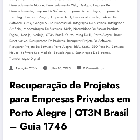
,
,
,
Desenvolvimento Mobile
Desenvolvimento Web
DevOps
Empresa De
,
,
,
Desenvolvimento
Empresa De Software
Empresa De Tecnologia
Empresa De
,
,
,
Tecnologia Em Porto Alegre
Empresa De TI
Empresas Privadas
Fábrica De
,
,
,
,
,
Software
GEO
Google AI
IA Empresarial
Integração De Sistemas
Inteligência
,
,
,
Artificial
Modernização De Sistemas
MVP
Necessidade De Escalar Produto
,
,
,
,
,
,
,
Digital
Next.js
Node.js
OT3N Brasil
Outsourcing De TI
Porto Alegre
React
,
,
,
React Native
Recuperação De Projetos
Recuperar Projeto De Software
,
,
,
,
Recuperar Projeto De Software Porto Alegre
RPA
SaaS
SEO Para IA
Software
,
,
,
,
House
Software Sob Medida
Squads Ágeis
Sustentação De Sistemas
Transformação Digital
Redação OT3N
Julho 18, 2025
0 Comentários
Recuperação de Projetos
para Empresas Privadas em
Porto Alegre | OT3N Brasil
– Guia 1746