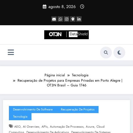
Pular
agosto 8, 2026
para
o
conteúdo
Página inicial
Tecnologia
Recuperação de Projetos para Empresas Privadas em Porto Alegre |
OT3N Brasil – Guia 1746
Desenvolvimento De Software
Recuperação De Projetos
Tecnologia
,
,
,
,
,
AEO
AI Overview
APIs
Automação De Processos
Azure
Cloud
,
,
,
Computing
Desenvolvimento De Aplicativos
Desenvolvimento De Sistemas