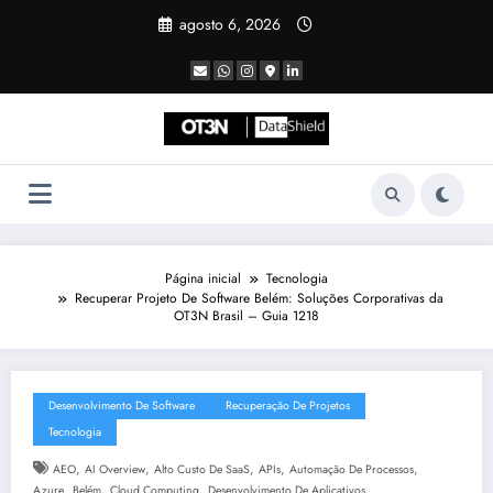
Pular
agosto 6, 2026
para
o
conteúdo
Página inicial
Tecnologia
Recuperar Projeto De Software Belém: Soluções Corporativas da
OT3N Brasil – Guia 1218
Desenvolvimento De Software
Recuperação De Projetos
Tecnologia
,
,
,
,
,
AEO
AI Overview
Alto Custo De SaaS
APIs
Automação De Processos
,
,
,
,
Azure
Belém
Cloud Computing
Desenvolvimento De Aplicativos