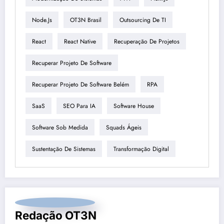
Node.js
OT3N Brasil
Outsourcing De TI
React
React Native
Recuperação De Projetos
Recuperar Projeto De Software
Recuperar Projeto De Software Belém
RPA
SaaS
SEO Para IA
Software House
Software Sob Medida
Squads Ágeis
Sustentação De Sistemas
Transformação Digital
Redação OT3N