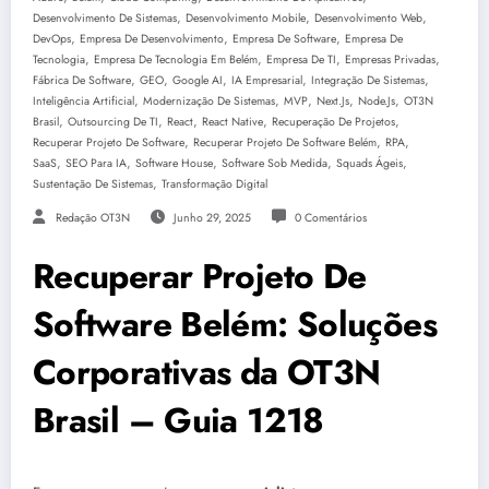
,
,
,
Desenvolvimento De Sistemas
Desenvolvimento Mobile
Desenvolvimento Web
,
,
,
DevOps
Empresa De Desenvolvimento
Empresa De Software
Empresa De
,
,
,
,
Tecnologia
Empresa De Tecnologia Em Belém
Empresa De TI
Empresas Privadas
,
,
,
,
,
Fábrica De Software
GEO
Google AI
IA Empresarial
Integração De Sistemas
,
,
,
,
,
Inteligência Artificial
Modernização De Sistemas
MVP
Next.js
Node.js
OT3N
,
,
,
,
,
Brasil
Outsourcing De TI
React
React Native
Recuperação De Projetos
,
,
,
Recuperar Projeto De Software
Recuperar Projeto De Software Belém
RPA
,
,
,
,
,
SaaS
SEO Para IA
Software House
Software Sob Medida
Squads Ágeis
,
Sustentação De Sistemas
Transformação Digital
Redação OT3N
Junho 29, 2025
0 Comentários
Recuperar Projeto De
Software Belém: Soluções
Corporativas da OT3N
Brasil – Guia 1218